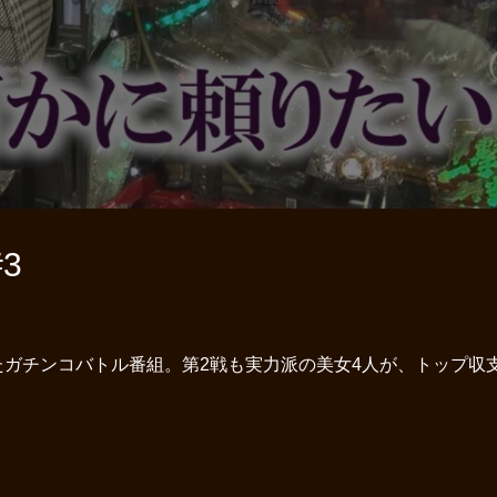
3
ガチンコバトル番組。第2戦も実力派の美女4人が、トップ収