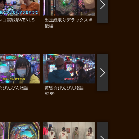
ンコ実戦塾VENUS
出玉総取りデラックス #
出玉総取りデラック
後編
中編
☆びんびん物語
黄昏☆びんびん物語
びんびん貧乏家族２
#289
テレ！ver. 後編