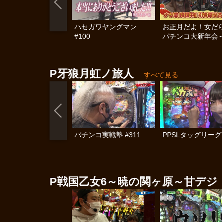
ハセガワヤングマン
お正月だよ！女だ
#100
パチンコ大新年会
3時間ぶち抜きス
ル～ 後編
P牙狼月虹ノ旅人
すべて見る
パチンコ実戦塾 #311
PPSLタッグリーグ 
P戦国乙女6～暁の関ヶ原～甘デジ