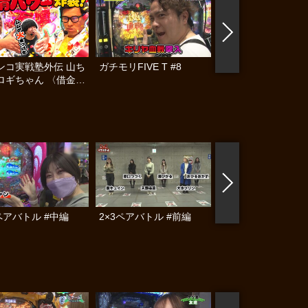
ンコ実戦塾外伝 山ち
ガチモリFIVE T #8
ママパチ #58
ロギちゃん 〈借金返
録〉 #112
ペアバトル #中編
2×3ペアバトル #前編
オリ術超人タッグ決
#4 後編