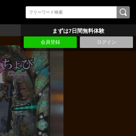
まずは7日間無料体験
会員登録
ログイン