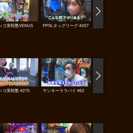
ンコ実戦塾VENUS
PPSLタッグリーグ #207
満天アゲ×2カル
ACT2 #29
コ実戦塾 #275
ヤンキーララバイ #62
黄昏☆びんびん物語
#283