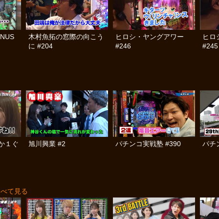
NUS
木村魚拓の窓際の向こう
ヒロシ・ヤングアワー
ヒロ
に #204
#246
#245
か１ぐ
旭川興業 #2
パチンコ実戦塾 #390
パチン
すべて見る