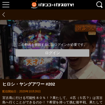
この動画を視聴するにはログインが必要です。
ログイン
ヒロシ・ヤングアワー #202
配信開始日：2020年10月26日
宮古島に行ける可能性８０％！？果たして、４匹（５匹？）は宮古
島へ行くことができるのか！？希望を持って挑む後半戦、果たして