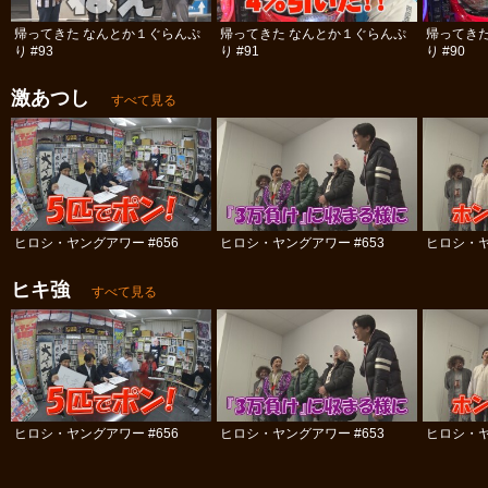
帰ってきた なんとか１ぐらんぷ
帰ってきた なんとか１ぐらんぷ
帰ってき
り #93
り #91
り #90
激あつし
すべて見る
ヒロシ・ヤングアワー #656
ヒロシ・ヤングアワー #653
ヒロシ・ヤ
ヒキ強
すべて見る
ヒロシ・ヤングアワー #656
ヒロシ・ヤングアワー #653
ヒロシ・ヤ