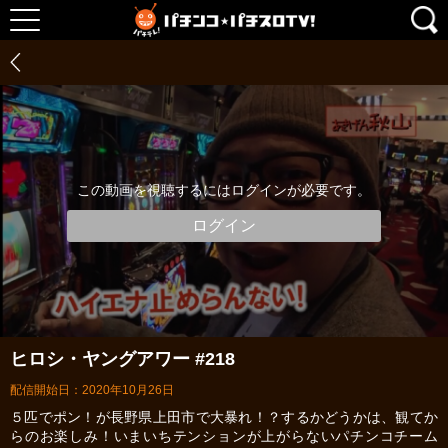
この動画を視聴するにはログインが必要です。
ログイン
ヒロシ・ヤングアワー #218
配信開始日：2020年10月26日
５匹でポン！が長野県上田市で大暴れ！？するかどうかは、観てか
らのお楽しみ！いまいちテンションが上がらないパチンコチーム