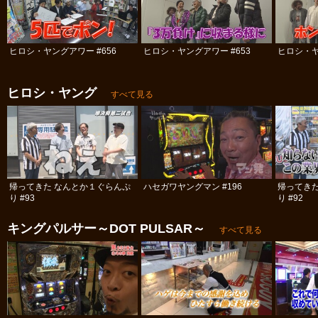
ヒロシ・ヤングアワー #656
ヒロシ・ヤングアワー #653
ヒロシ・ヤ
ヒロシ・ヤング
すべて見る
帰ってきた なんとか１ぐらんぷ
ハセガワヤングマン #196
帰ってき
り #93
り #92
キングパルサー～DOT PULSAR～
すべて見る