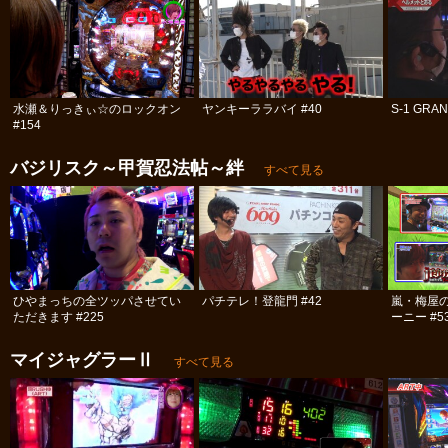
水瀬＆りっきぃ☆のロックオン
ヤンキーララバイ #40
S-1 GRAN
#154
バジリスク～甲賀忍法帖～絆
すべて見る
ひやまっちの全ツッパさせてい
パチテレ！登龍門 #42
嵐・梅屋
ただきます #225
ーニー #5
マイジャグラーⅡ
すべて見る