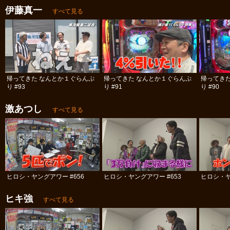
伊藤真一
すべて見る
帰ってきた なんとか１ぐらんぷ
帰ってきた なんとか１ぐらんぷ
帰ってき
り #93
り #91
り #90
激あつし
すべて見る
ヒロシ・ヤングアワー #656
ヒロシ・ヤングアワー #653
ヒロシ・ヤ
ヒキ強
すべて見る