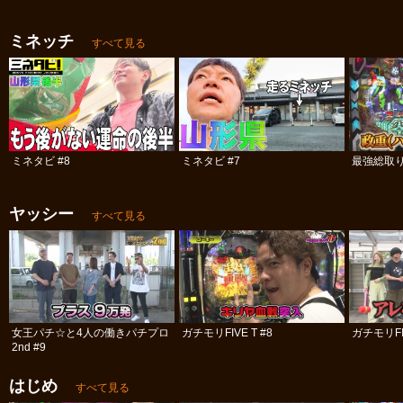
ミネッチ
すべて見る
ミネタビ #8
ミネタビ #7
最強総取り
ヤッシー
すべて見る
女王パチ☆と4人の働きパチプロ
ガチモリFIVE T #8
ガチモリFIV
2nd #9
はじめ
すべて見る