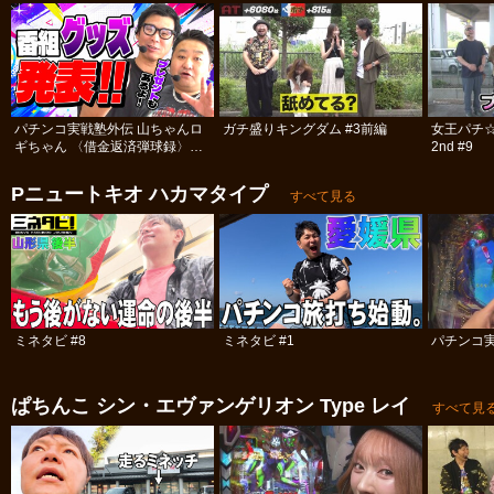
パチンコ実戦塾外伝 山ちゃんロ
ガチ盛りキングダム #3前編
女王パチ
ギちゃん 〈借金返済弾球録〉
2nd #9
#113
Pニュートキオ ハカマタイプ
すべて見る
ミネタビ #8
ミネタビ #1
パチンコ実
ぱちんこ シン・エヴァンゲリオン Type レイ
すべて見