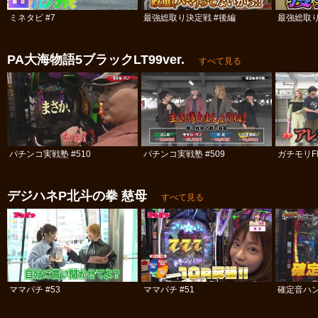
ミネタビ #7
最強総取り決定戦 #後編
最強総取り
PA大海物語5ブラックLT99ver.
すべて見る
パチンコ実戦塾 #510
パチンコ実戦塾 #509
ガチモリFIV
デジハネP北斗の拳 慈母
すべて見る
ママパチ #53
ママパチ #51
確定音ハ