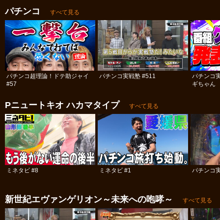
パチンコ
すべて見る
パチンコ超理論！ドテ助ジャイ
パチンコ実戦塾 #511
パチンコ
#57
ギちゃん 
#113
Pニュートキオ ハカマタイプ
すべて見る
ミネタビ #8
ミネタビ #1
パチンコ実
新世紀エヴァンゲリオン～未来への咆哮～
すべて見る