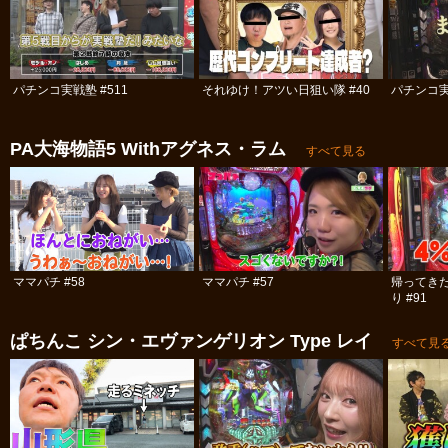
パチンコ実戦塾 #511
それゆけ！アツい日狙い隊 #40
パチンコ実
PA大海物語5 Withアグネス・ラム
すべて見る
ママパチ #58
ママパチ #57
帰ってき
り #91
ぱちんこ シン・エヴァンゲリオン Type レイ
すべて見