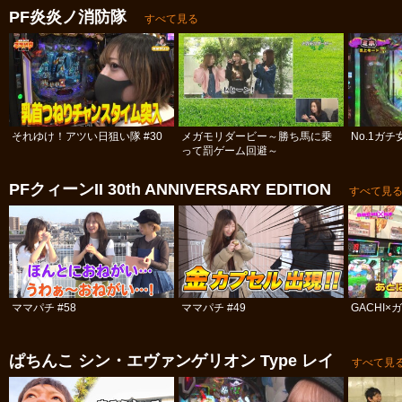
PF炎炎ノ消防隊
すべて見る
それゆけ！アツい日狙い隊 #30
メガモリダービー～勝ち馬に乗
No.1ガ
って罰ゲーム回避～
PFクィーンII 30th ANNIVERSARY EDITION
すべて見
ママパチ #58
ママパチ #49
GACHI×ガ
ぱちんこ シン・エヴァンゲリオン Type レイ
すべて見