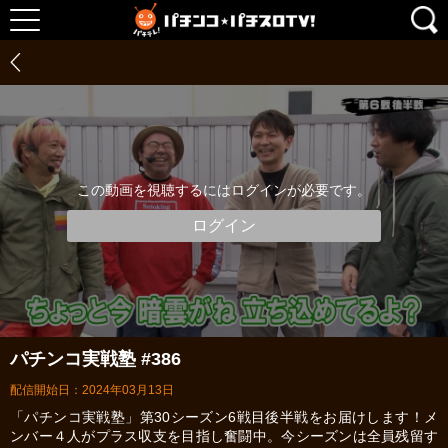
この動画を視聴するにはログインが必要です。
ログイン
パチンコ実戦塾 #386
配信開始日：2024年03月13日
「パチンコ実戦塾」第30シーズン6戦目後半戦をお届けします！メ
ンバー４人がプラス収支を目指し奮闘中。今シーズンは全員残留す