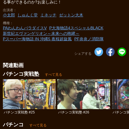
る事ができるのか?お楽しみに！
出演者
小太郎
しゅんく堂
ミネッチ
ゼットン大木
機種
PAわんわんパラダイスV
P大海物語4スペシャルBLACK
新世紀エヴァンゲリオン～未来への咆哮～
Pスーパー海物語 IN 沖縄5 夜桜超旋風
PF炎炎ノ消防隊
シェアする
関連動画
パチンコ実戦塾
すべて見る
パチンコ実戦塾 #25
パチンコ実戦塾 #26
パチンコ実
パチンコ
すべて見る