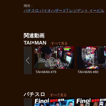
機種
パチスロ バイオハザード7 レジデント イービル
関連動画
TAI×MAN
すべて見る
TAI×MAN #79
TAI×MAN #80
パチスロ
すべて見る