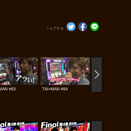
シェアする
MAN #83
TAI×MAN #84
TAI×MAN #85