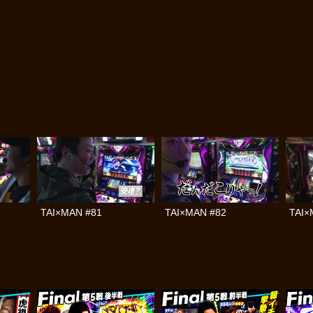
TAI×MAN #81
TAI×MAN #82
TAI×