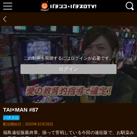
この動画を視聴するにはログインが必要です。
ログイン
TAI×MAN #87
パチスロ
配信開始日：2020年10月26日
福島遠征版最終章。揃って苦戦している今回の遠征版で、お馴染み