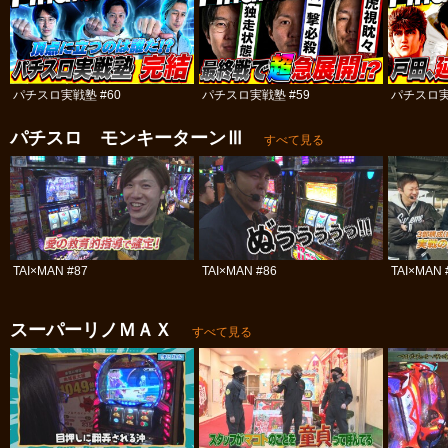
パチスロ実戦塾 #60
パチスロ実戦塾 #59
パチスロ実
パチスロ モンキーターンⅢ
すべて見る
TAI×MAN #87
TAI×MAN #86
TAI×MAN 
スーパーリノＭＡＸ
すべて見る