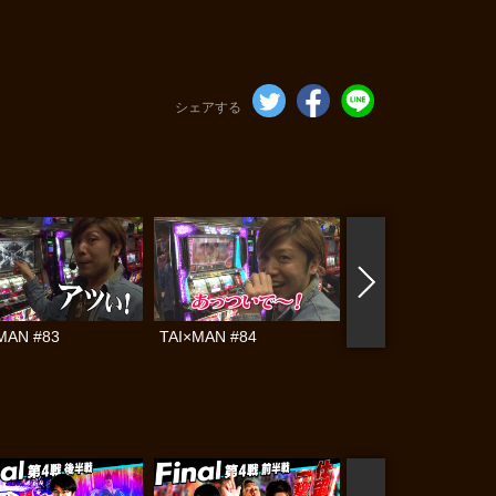
シェアする
MAN #83
TAI×MAN #84
TAI×MAN #85