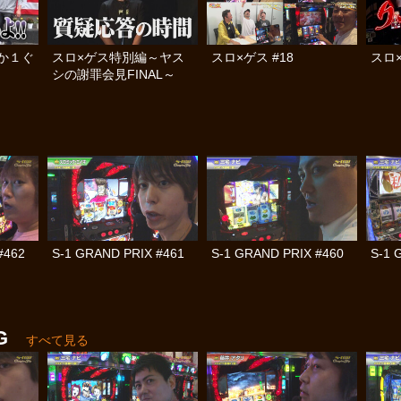
か１ぐ
スロ×ゲス特別編～ヤス
スロ×ゲス #18
スロ×
シの謝罪会見FINAL～
#462
S-1 GRAND PRIX #461
S-1 GRAND PRIX #460
S-1 
G
すべて見る