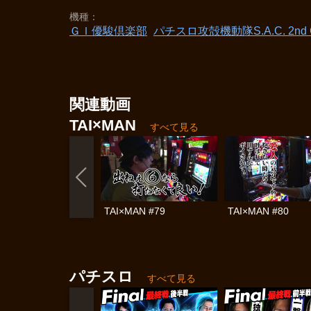
機種
ＧＩ優駿倶楽部
パチスロ攻殻機動隊S.A.C. 2nd 
関連動画
TAI×MAN
すべて見る
TAI×MAN #79
TAI×MAN #80
パチスロ
すべて見る