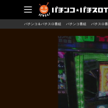
パチンコ＆パチスロ番組
パチンコ番組
パチスロ番