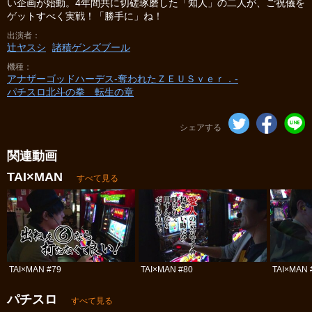
い企画が始動。4年間共に切磋琢磨した「知人」の二人が、ご祝儀を
ゲットすべく実戦！「勝手に」ね！
出演者
辻ヤスシ
諸積ゲンズブール
機種
アナザーゴッドハーデス-奪われたＺＥＵＳｖｅｒ．-
パチスロ北斗の拳 転生の章
シェアする
関連動画
TAI×MAN
すべて見る
TAI×MAN #79
TAI×MAN #80
TAI×MAN 
パチスロ
すべて見る