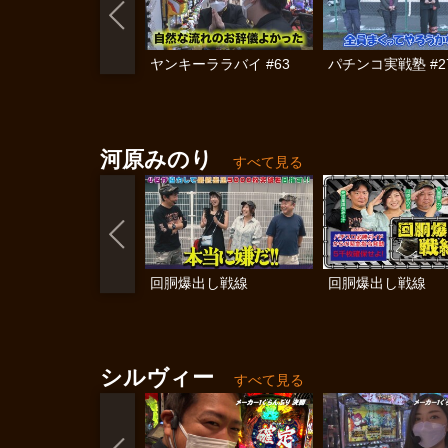
ヤンキーララバイ #63
パチンコ実戦塾 #2
河原みのり
すべて見る
回胴爆出し戦線
回胴爆出し戦線
シルヴィー
すべて見る