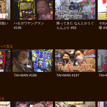
日狙い
ハセガワヤングマン
帰ってきた なんとか１ぐ
それ
#196
らんぷり #92
隊 #3
べて見る
TAI×MAN #188
TAI×MAN #187
TAI×
見る