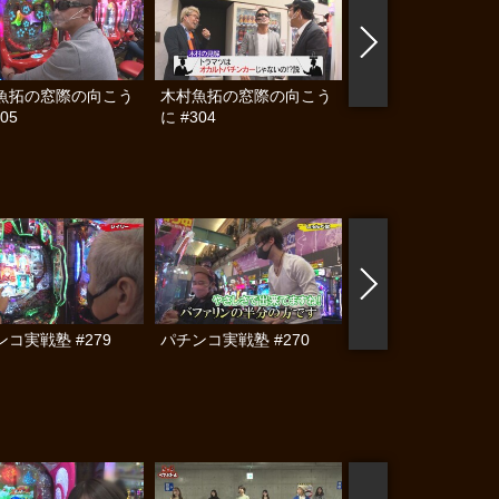
魚拓の窓際の向こう
木村魚拓の窓際の向こう
ヒロシ・ヤングアワ
05
に #304
#452
コ実戦塾 #279
パチンコ実戦塾 #270
満天アゲ×2カル
ACT2 #7