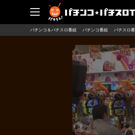
パチンコ＆パチスロ番組
パチンコ番組
パチスロ番