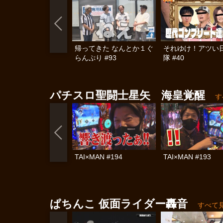
帰ってきた なんとか１ぐ
それゆけ！アツい
らんぷり #93
隊 #40
パチスロ聖闘士星矢 海皇覚醒
す
TAI×MAN #194
TAI×MAN #193
ぱちんこ 仮面ライダー轟音
すべて