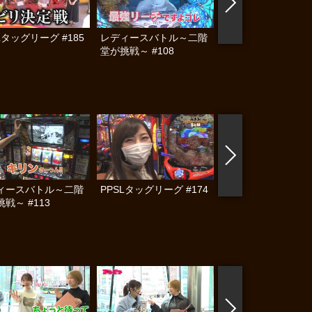
Lタッグリーグ #185
レディースバトル～二階
レディースバトル～
堂が挑戦～ #108
堂が挑戦～ #107
ィースバトル～二階
PPSLタッグリーグ #174
PPSLタッグリーグ #
戦～ #113