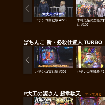
パチンコ実戦塾 #223
木村魚拓の窓際の
に #307
ぱちんこ 新・必殺仕置人 TURBO
パチンコ実戦塾 #308
パチンコ実戦塾 #2
P大工の源さん 超韋駄天
すべて見る