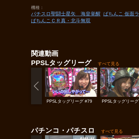
機種
パチスロ聖闘士星矢 海皇覚醒
ぱちんこ 仮面
ぱちんこＣＲ真・北斗無双
関連動画
PPSLタッグリーグ
すべて見る
PPSLタッグリーグ #79
PPSLタッグリーグ 
パチンコ・パチスロ
すべて見る