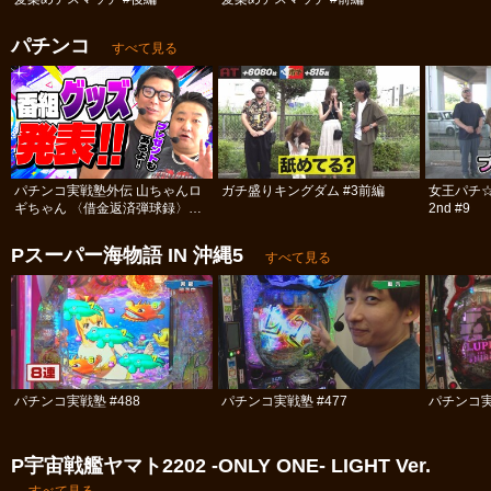
パチンコ
すべて見る
パチンコ実戦塾外伝 山ちゃんロ
ガチ盛りキングダム #3前編
女王パチ
ギちゃん 〈借金返済弾球録〉
2nd #9
#113
Pスーパー海物語 IN 沖縄5
すべて見る
パチンコ実戦塾 #488
パチンコ実戦塾 #477
パチンコ実
P宇宙戦艦ヤマト2202 ‐ONLY ONE‐ LIGHT Ver.
すべて見る