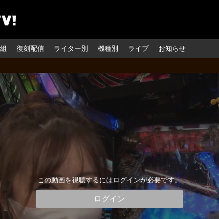
組
復刻配信
ライター別
機種別
ライブ
お知らせ
この動画を視聴するにはログインが必要です。
ログイン