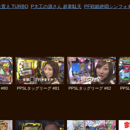
置人 TURBO
P大工の源さん 超韋駄天
PF戦姫絶唱シンフォ
#80
PPSLタッグリーグ #81
PPSLタッグリーグ #82
PPS