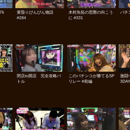
76
黄昏☆びんびん物語
木村魚拓の窓際の向こう
パチン
#284
に #331
閉店to開店 完全攻略バ
このパチンコが勝てるSP
激闘ペ
トル
リレー #前編
3DA