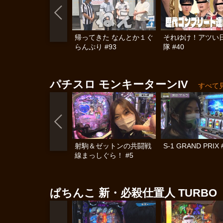
帰ってきた なんとか１ぐ
それゆけ！アツい
らんぷり #93
隊 #40
パチスロ モンキーターンIV
すべて
射駒＆ゼットンの共闘戦
S-1 GRAND PRIX 
線まっしぐら！ #5
ぱちんこ 新・必殺仕置人 TURBO