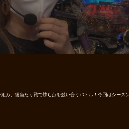
組み、総当たり戦で勝ち点を競い合うバトル！今回はシーズン