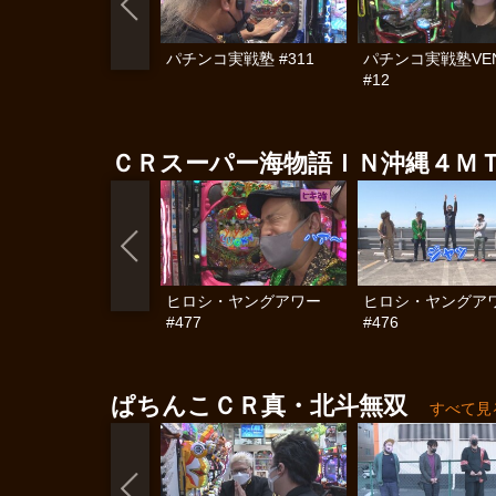
パチンコ実戦塾 #311
パチンコ実戦塾VE
#12
ＣＲスーパー海物語ＩＮ沖縄４Ｍ
ヒロシ・ヤングアワー
ヒロシ・ヤングア
#477
#476
ぱちんこＣＲ真・北斗無双
すべて見