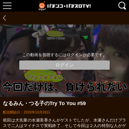
この動画を視聴するにはログインが必要です。
ログイン
なるみん・つる子のTry To You #59
配信開始日：2020年10月26日
前回は大先輩の水瀬美香さんがゲストでしたが、水瀬さんだけプラ
スで二人はマイナスで実戦終了…そして今回は２人の特別な人がゲ