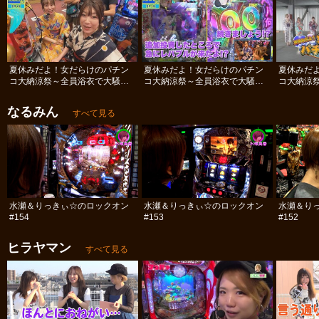
夏休みだよ！女だらけのパチン
夏休みだよ！女だらけのパチン
夏休みだ
コ大納涼祭～全員浴衣で大騒ぎ
コ大納涼祭～全員浴衣で大騒ぎ
コ大納涼
SP～ #後編
SP～ #中編
SP～ #前
なるみん
すべて見る
水瀬＆りっきぃ☆のロックオン
水瀬＆りっきぃ☆のロックオン
水瀬＆り
#154
#153
#152
ヒラヤマン
すべて見る