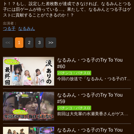
ト！？もし、設定した差枚数が達成できなければ、なるみんとつる
子には罰ゲームが待っている…。果たして、なるみんとつる子はゲ
ストに貢献することができるのか！？
出演者
つる子
なるみん
<<
1
2
3
>>
なるみん・つる子のTry To You
#60
パチンコ・パチスロ
今回の放送で「なるみん・つる子のTryToYou」最終回!泣いても笑ってもこれが最後の実戦になるので、皆さんの持っている力を出し切って目標達成して下さい!!
なるみん・つる子のTry To You
#59
パチンコ・パチスロ
前回は大先輩の水瀬美香さんがゲストでしたが、水瀬さんだけプラスで二人はマイナスで実戦終了…そして今回は２人の特別な人がゲストに来て頂きました!お楽しみに?!
なるみん・つる子のTry To You