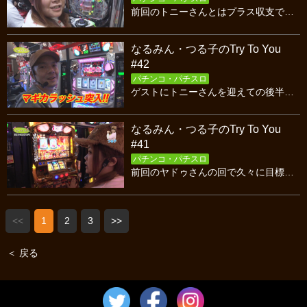
前回のトニーさんとはプラス収支で終わりましたが、目標が10000枚と高く撃沈…。今回はパチマガの山ちゃんボンバーさんが登場！今年の出だしは目標クリアできる！？
なるみん・つる子のTry To You
#42
パチンコ・パチスロ
ゲストにトニーさんを迎えての後半戦！今回の目標金額は1万枚！前半戦は健闘しプラス収支で折り返したもののほど遠い状況！「トニー軍団」の運命やいかに！？
なるみん・つる子のTry To You
#41
パチンコ・パチスロ
前回のヤドゥさんの回で久々に目標達成したなるみん＆つる子！そして今回はお祭りをこよなく愛するスロマガのトニーさんがゲスト！この勢いで今回も目標クリアなるか！？
<<
1
2
3
>>
＜ 戻る