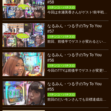
#58
パチンコ・パチスロ
今回は水瀬美香さんがゲスト!前半戦は水瀬さんだけが調子がよく２人はイマイチ…後半戦で流れを変える事は出来るのでしょうか!?そして水瀬さんはヒキ強を見せつける!?
なるみん・つる子のTry To You
#57
パチンコ・パチスロ
前回、前後半でゲストが変わるという新たな試みをしましたが、4人全員0枚回収と大失敗で終わったTTY…今回はパチテレ!でも有名なあの大先輩が登場!お見逃しなく!
なるみん・つる子のTry To You
#56
パチンコ・パチスロ
今回のTTYは前後半でゲストが変更!前半のゲストのすずかさんは、敗北と言う爪痕を残して実戦終了…後半戦はすずかさんの尻を拭いつつ目標達成出来るのでしょうか!?
なるみん・つる子のTry To You
#55
パチンコ・パチスロ
前回のだいモンさんでも目標達成出来ず、これで4連敗…負けが続いているTTYですが、流れを変える為に新たな試みをします!一体何をするのかお楽しみに?!