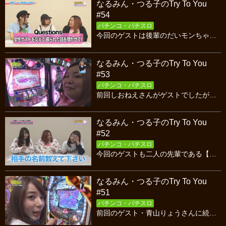
なるみん・つる子のTry To You
#54
パチンコ・パチスロ
今回のゲストは後輩のだいモンちゃん!前半戦終了時点でモンちゃんだけがプラス収支!先輩方は威厳を保てるように、後半戦で何としても連チャンして目標達成しましょう!
なるみん・つる子のTry To You
#53
パチンコ・パチスロ
前回しおねえさんがゲストでしたが、全員マイナス収支で目標達成出来なかったTTY。そして今回は後輩のだいモンさんがゲスト!後輩に良い所は見せられるのでしょうか!?
なるみん・つる子のTry To You
#52
パチンコ・パチスロ
今回のゲストも二人の先輩である【しおねえ】さん!!前半戦はおつるさんだけ出玉を確保しましたが、かな?り厳しい流れ…後半戦で巻き返して、目標達成と行きましょう!!
なるみん・つる子のTry To You
#51
パチンコ・パチスロ
前回のゲスト・青山りょうさんに続き、またも必勝本の先輩からしおねえさんが登場！前回とうって変わって、目標はクリア出来るでしょうか！？