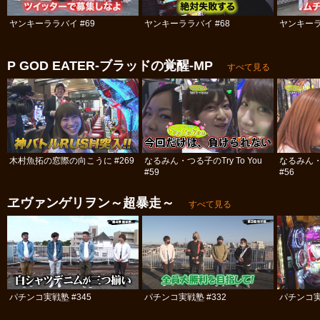
ヤンキーララバイ #69
ヤンキーララバイ #68
ヤンキーラ
P GOD EATER‐ブラッドの覚醒‐MP
すべて見る
木村魚拓の窓際の向こうに #269
なるみん・つる子のTry To You
なるみん・つ
#59
#56
ヱヴァンゲリヲン～超暴走～
すべて見る
パチンコ実戦塾 #345
パチンコ実戦塾 #332
パチンコ実