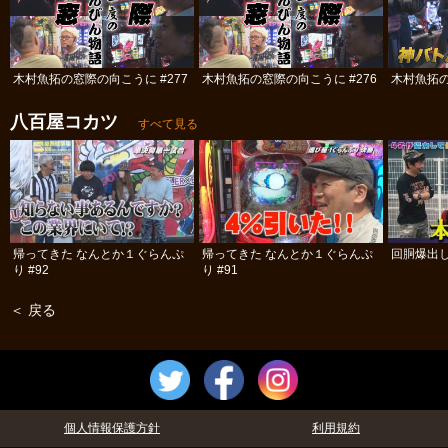
木村魚拓の窓際の向こうに #277
木村魚拓の窓際の向こうに #276
木村魚拓の
八百屋コカツ
すべて見る
帰ってきた なんとか１ぐらんぷ
帰ってきた なんとか１ぐらんぷ
回胴爆出
り #92
り #91
＜ 戻る
個人情報保護方針
利用規約