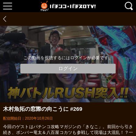
この動画を視聴するにはログインが必要です。
ログイン
木村魚拓の窓際の向こうに #269
配信開始日：2020年10月26日
今回のゲストはパチンコ攻略マガジンの「きなこ」。前回から引き
続き、ボンバー竜太＆八百屋コカツも参戦して現場は大混乱！？一