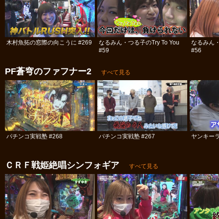
木村魚拓の窓際の向こうに #269
なるみん・つる子のTry To You
なるみん・つ
#59
#56
PF蒼穹のファフナー2
すべて見る
パチンコ実戦塾 #268
パチンコ実戦塾 #267
ヤンキーラ
ＣＲＦ戦姫絶唱シンフォギア
すべて見る