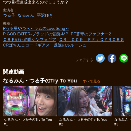
つつ目標達成出来るのでしょうか!?
出演者
つる子
なるみん
平沢ゆき
機種
Pうる星やつら～ラムのLoveSong～
P GOD EATER‐ブラッドの覚醒‐MP
PF蒼穹のファフナー2
ＣＲＦ戦姫絶唱シンフォギア
ＣＲ ００９ ＲＥ：ＣＹＢＯＲＧ
CRぱちんこコードギアス 反逆のルルーシュ
シェアする
関連動画
なるみん・つる子のTry To You
すべて見る
なるみん・つる子のTry To You
なるみん・つる子のTry To You
なるみん・つ
#1
#2
#3