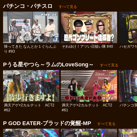
パチンコ・パチスロ
すべて見る
帰ってきた なんとか１ぐらんぷ
それゆけ！アツい日狙い隊 #40
ハセガワヤ
り #93
Pうる星やつら～ラムのLoveSong～
すべて見る
満天アゲ×2カルテット ACT2
満天アゲ×2カルテット ACT2
パチンコ実
#62
#61
P GOD EATER‐ブラッドの覚醒‐MP
すべて見る