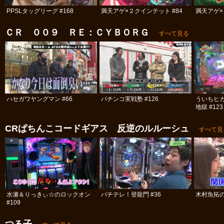
PPSLタッグリーグ #168
満天アゲ×２クインテット #84
満天アゲ×
ＣＲ ００９ ＲＥ：ＣＹＢＯＲＧ
すべて見る
ハセガワヤングマン #66
パチンコ実戦塾 #126
ういちヒ
地獄 #123
CRぱちんこコードギアス 反逆のルルーシュ
すべて見
水瀬＆りっきぃ☆のロックオン
パチテレ！登龍門 #36
木村魚拓の
#109