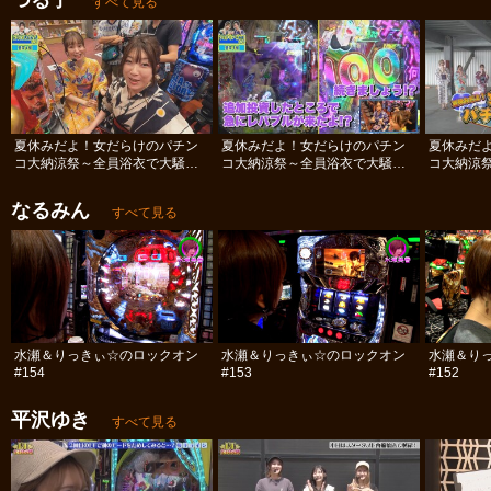
つる子
すべて見る
夏休みだよ！女だらけのパチン
夏休みだよ！女だらけのパチン
夏休みだ
コ大納涼祭～全員浴衣で大騒ぎ
コ大納涼祭～全員浴衣で大騒ぎ
コ大納涼
SP～ #後編
SP～ #中編
SP～ #前
なるみん
すべて見る
水瀬＆りっきぃ☆のロックオン
水瀬＆りっきぃ☆のロックオン
水瀬＆り
#154
#153
#152
平沢ゆき
すべて見る