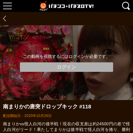
この動画を視聴するにはログインが必要です。
ログイン
南まりかの唐突ドロップキック #118
配信開始日：2020年10月26日
南まりかvs怪人白河の後半戦！現在の収支差は約24500円の差で怪
人白河がリード！果たしてまりかは後半戦で怪人白河を捲り、勝利