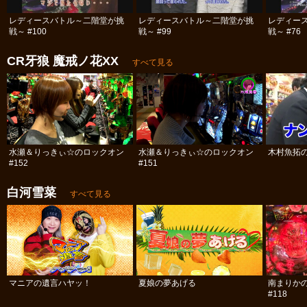
レディースバトル～二階堂が挑
レディースバトル～二階堂が挑
レディー
戦～ #100
戦～ #99
戦～ #76
CR牙狼 魔戒ノ花XX
すべて見る
水瀬＆りっきぃ☆のロックオン
水瀬＆りっきぃ☆のロックオン
木村魚拓の
#152
#151
白河雪菜
すべて見る
マニアの遺言ハヤッ！
夏娘の夢あげる
南まりか
#118