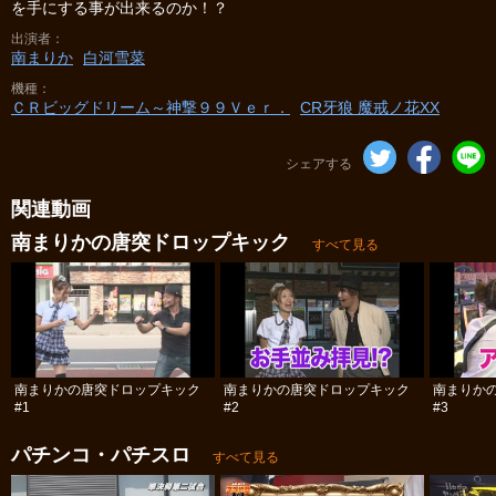
を手にする事が出来るのか！？
出演者
南まりか
白河雪菜
機種
ＣＲビッグドリーム～神撃９９Ｖｅｒ．
CR牙狼 魔戒ノ花XX
シェアする
関連動画
南まりかの唐突ドロップキック
すべて見る
南まりかの唐突ドロップキック
南まりかの唐突ドロップキック
南まりか
#1
#2
#3
パチンコ・パチスロ
すべて見る