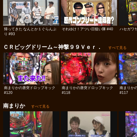
帰ってきた なんとか１ぐらんぷ
それゆけ！アツい日狙い隊 #40
ハセガワヤ
り #93
ＣＲビッグドリーム～神撃９９Ｖｅｒ．
すべて見る
南まりかの唐突ドロップキック
南まりかの唐突ドロップキック
南まりか
#120
#118
#117
南まりか
すべて見る