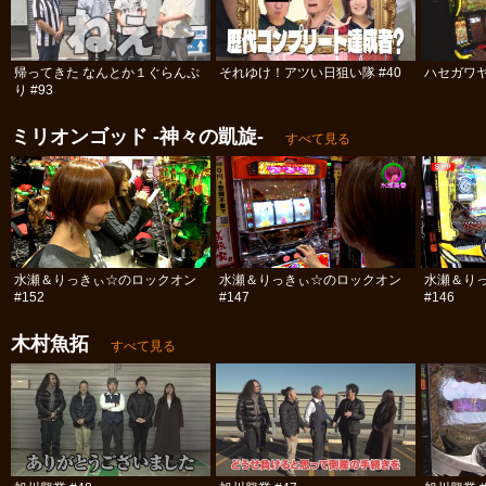
帰ってきた なんとか１ぐらんぷ
それゆけ！アツい日狙い隊 #40
ハセガワヤ
り #93
ミリオンゴッド -神々の凱旋-
すべて見る
水瀬＆りっきぃ☆のロックオン
水瀬＆りっきぃ☆のロックオン
水瀬＆り
#152
#147
#146
木村魚拓
すべて見る