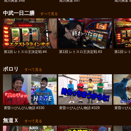
旭川興業 #48
旭川興業 #47
旭川興業 #
中武一日二膳
すべて見る
第1回 レトスロ王決定戦 #4
第1回 レトスロ王決定戦 #3
第1回 レ
ポロリ
すべて見る
黄昏☆びんびん物語 #330
黄昏☆びんびん物語 #329
黄昏☆びん
無道Ｘ
すべて見る