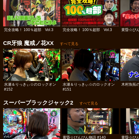
完全攻略！ 100％超部 Vol.3
完全攻略！ 100％超部 Vol.3
黄昏☆びん
CR牙狼 魔戒ノ花XX
すべて見る
水瀬＆りっきぃ☆のロックオン
水瀬＆りっきぃ☆のロックオン
木村魚拓の
#152
#151
スーパーブラックジャック2
すべて見る
黄昏☆びんびん物語 #140
黄昏☆びん