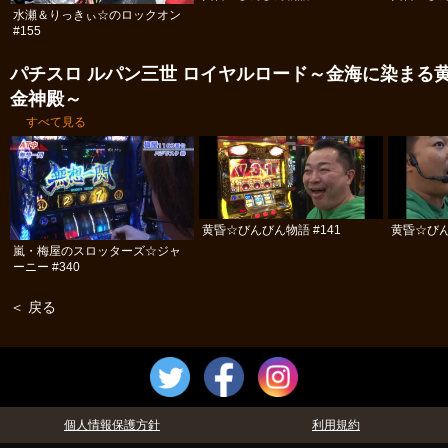
水瀬＆りっきぃ☆のロックオン
#155
パチスロ ルパン三世 ロイヤルロード～金海に染まる
金神殿～
すべて見る
黄昏☆びんびん物語 #141
黄昏☆びん
嵐・梅屋のスロッターズ☆ジャ
ーニー #340
＜ 戻る
個人情報保護方針
利用規約