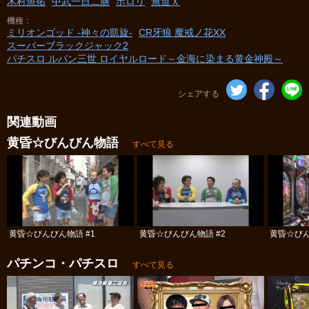
木村魚拓
中武一日二膳
ポロリ
無道Ｘ
機種
ミリオンゴッド -神々の凱旋-
CR牙狼 魔戒ノ花XX
スーパーブラックジャック2
パチスロ ルパン三世 ロイヤルロード～金海に染まる黄金神殿～
シェアする
関連動画
黄昏☆びんびん物語
すべて見る
黄昏☆びんびん物語 #1
黄昏☆びんびん物語 #2
黄昏☆びん
パチンコ・パチスロ
すべて見る