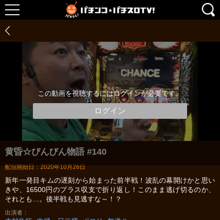
この動画を視聴するにはログインが必要です。
ログイン
黄昏☆びんびん物語 #140
配信開始日：2020年10月26日
新年一発目キムの遅刻から始まった前半戦！波乱の幕開けかと思い
きや、16500円のプラス収支で折り返し！このまま逃げ切るのか、
それとも…。後半戦も見逃すな～！？
出演者