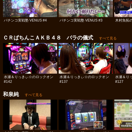
パチンコ実戦塾 VENUS #4
パチンコ実戦塾 VENUS #3
木村魚拓の
ＣＲぱちんこＡＫＢ４８ バラの儀式
すべて見る
水瀬＆りっきぃ☆のロックオン
水瀬＆りっきぃ☆のロックオン
水瀬＆り
#142
#137
#127
和泉純
すべて見る