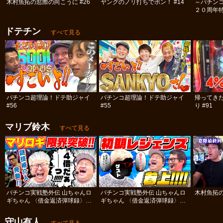
木村魚拓の窓際の向こうに #26
ヤングのノリ打ちでポン！ #14
～パチン
２０周年
テレ！ヒス
ドテチン
すべて見る
パチンコ超理論！ドテ助ジャイ
パチンコ超理論！ドテ助ジャイ
帰ってき
#56
#55
り #91
マリブ鈴木
すべて見る
パチンコ実戦塾外伝 山ちゃんロ
パチンコ実戦塾外伝 山ちゃんロ
木村魚拓の
ギちゃん 〈借金返済弾球録〉
ギちゃん 〈借金返済弾球録〉
#84
#83
守山有人