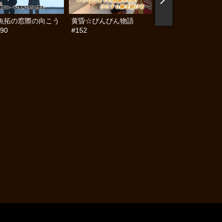
魚拓の窓際の向こう
黄昏☆びんびん物語
黄昏☆びんびん物語
90
#152
#151