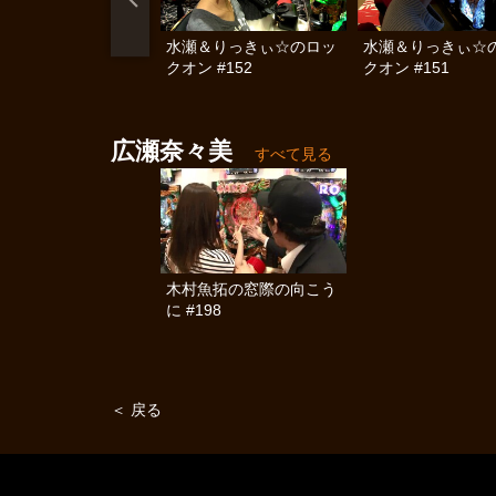
水瀬＆りっきぃ☆のロッ
水瀬＆りっきぃ☆
クオン #152
クオン #151
広瀬奈々美
すべて見る
木村魚拓の窓際の向こう
に #198
＜ 戻る