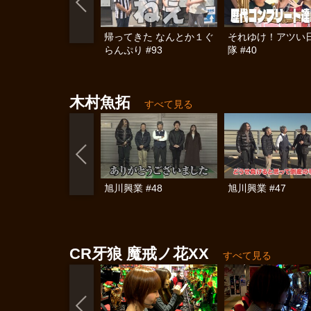
帰ってきた なんとか１ぐ
それゆけ！アツい
らんぷり #93
隊 #40
木村魚拓
すべて見る
旭川興業 #48
旭川興業 #47
CR牙狼 魔戒ノ花XX
すべて見る