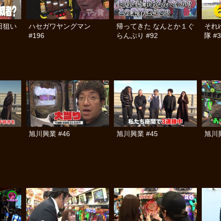
日狙い
ハセガワヤングマン
帰ってきた なんとか１ぐ
それ
#196
らんぷり #92
隊 #3
旭川興業 #46
旭川興業 #45
旭川興