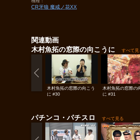
機種
CR牙狼 魔戒ノ花XX
関連動画
木村魚拓の窓際の向こうに
すべて見
木村魚拓の窓際の向こう
木村魚拓の窓際の
に #30
に #31
パチンコ・パチスロ
すべて見る