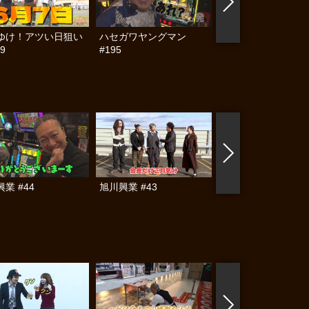
ゆけ！アツい日狙い
ハセガワヤングマン
帰ってきた なんと
9
#195
らんぷり #91
業 #44
旭川興業 #43
旭川興業 #42