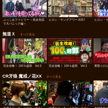
ぶっこみファミリー ～長女失踪
ヒロシ・ヤングアワー #357
ヒロシ・ヤ
で大パニック編～
無道Ｘ
すべて見る
完全攻略！ 100％超部 Vol.3
完全攻略！ 100％超部 Vol.3
黄昏☆びん
CR牙狼 魔戒ノ花XX
すべて見る