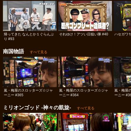
帰ってきた なんとか１ぐらんぷ
それゆけ！アツい日狙い隊 #40
ハセガワヤ
り #93
南国物語
すべて見る
嵐・梅屋のスロッターズ☆ジャ
嵐・梅屋のスロッターズ☆ジャ
嵐・梅屋
ーニー #365
ーニー #364
ーニー #3
ミリオンゴッド -神々の凱旋-
すべて見る