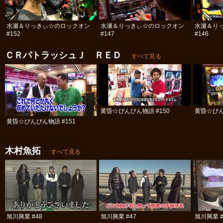
水瀬＆りっきぃ☆のロックオン
水瀬＆りっきぃ☆のロックオン
水瀬＆り
#152
#147
#146
ＣＲパトラッシュＪ ＲＥＤ
すべて見る
黄昏☆びんびん物語 #150
黄昏☆びん
黄昏☆びんびん物語 #151
木村魚拓
すべて見る
旭川興業 #48
旭川興業 #47
旭川興業 #