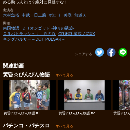
める助っ人とは？絶対に見逃すな！！
出演者
木村魚拓
中武一日二膳
ポロリ
美咲
無道Ｘ
機種
南国物語
ミリオンゴッド -神々の凱旋-
ＣＲパトラッシュＪ ＲＥＤ
CR牙狼 魔戒ノ花XX
キングパルサー～DOT PULSAR～
シェアする
関連動画
黄昏☆びんびん物語
すべて見る
黄昏☆びんびん物語 #1
黄昏☆びんびん物語 #2
黄昏☆びん
パチンコ・パチスロ
すべて見る