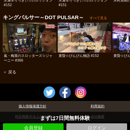
水瀬＆りっきぃ☆のロックオン
水瀬＆りっきぃ☆のロックオン
木村魚拓の
#152
#151
キングパルサー～DOT PULSAR～
すべて見る
嵐・梅屋のスロッターズ☆ジャ
黄昏☆びんびん物語 #152
黄昏☆びん
ーニー #366
＜ 戻る
個人情報保護方針
利用規約
特定商取引法上の表示
会社概要
まずは7日間無料体験
©パチテレ！
会員登録
ログイン