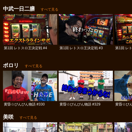
中武一日二膳
すべて見る
第1回 レトスロ王決定戦 #4
第1回 レトスロ王決定戦 #3
第1回 レ
ポロリ
すべて見る
黄昏☆びんびん物語 #330
黄昏☆びんびん物語 #329
黄昏☆びん
美咲
すべて見る