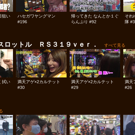
日狙い
ハセガワヤングマン
帰ってきた なんとか１ぐ
それ
#196
らんぷり #92
隊 #3
スロットル ＲＳ３１９ｖｅｒ．
すべて見る
く拭い
満天アゲ×2カルテット
満天アゲ×2カルテット
満天
#30
#29
#26
る