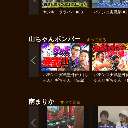
ヤンキーララバイ #63
パチンコ実戦塾 #2
山ちゃんボンバー
すべて見る
パチンコ実戦塾外伝 山ち
パチンコ実戦塾外伝
ゃんロギちゃん 〈借金返
ゃんロギちゃん 〈
済弾球録〉 #113
済弾球録〉 #112
南まりか
すべて見る