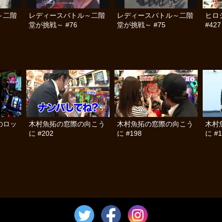
～二階
レディースバトル～二階
レディースバトル～二階
ヒロ
堂が挑戦～ #76
堂が挑戦～ #75
#427
のロッ
木村魚拓の窓際の向こう
木村魚拓の窓際の向こう
木村
に #202
に #198
に #1