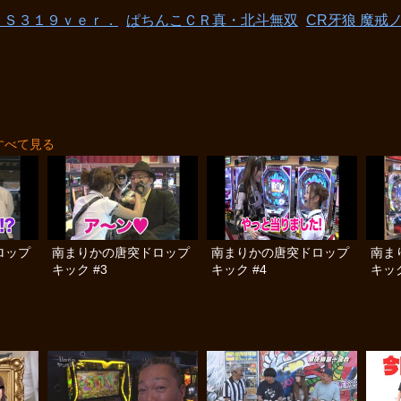
ＲＳ３１９ｖｅｒ．
ぱちんこＣＲ真・北斗無双
CR牙狼 魔戒
すべて見る
ロップ
南まりかの唐突ドロップ
南まりかの唐突ドロップ
南ま
キック #3
キック #4
キック