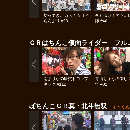
帰ってきた なんとか１ぐ
それゆけ！アツい
らんぷり #93
隊 #40
ＣＲぱちんこ仮面ライダー フル
南まりかの唐突ドロップ
青山りょうの優し
キック #112
て #32
ぱちんこＣＲ真・北斗無双
すべて見