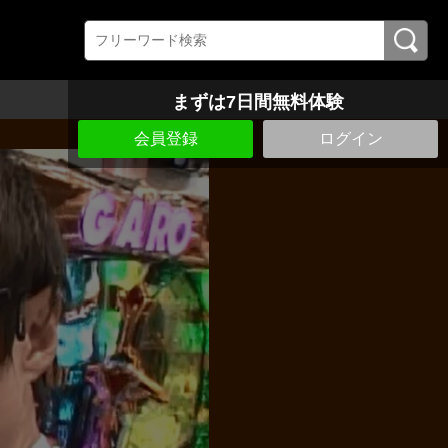
まずは7日間無料体験
会員登録
ログイン