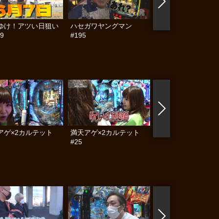
ゆけ！アツい日狙い
ハセガワヤングマン
帰ってきた なんと
9
#195
らんぷり #91
アゲ×2カルテット
満天アゲ×2カルテット
パチンコ実戦塾 #22
#25