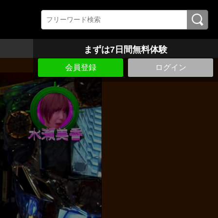
まずは7日間無料体験
会員登録
ログイン