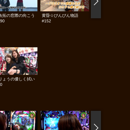
魚拓の窓際の向こう
黄昏☆びんびん物語
黄昏☆びんびん物語
90
#152
#151
りょうの優しく拭い
0