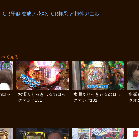
CR牙狼 魔戒ノ花XX
CR押忍!ど根性ガエル
すべて見る
のロッ
水瀬＆りっきぃ☆のロッ
水瀬＆りっきぃ☆のロッ
水瀬
クオン #181
クオン #182
クオン