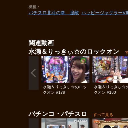
機種
パチスロ北斗の拳 強敵
ハッピージャグラーVII
関連動画
水瀬＆りっきぃ☆のロックオン
水瀬＆りっきぃ☆のロッ
水瀬＆りっきぃ☆
クオン #179
クオン #180
パチンコ・パチスロ
すべて見る