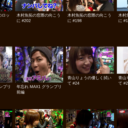
のロッ
木村魚拓の窓際の向こう
木村魚拓の窓際の向こう
木村
に #202
に #198
に #1
青山りょうの優しく拭い
青山
て #24
て #2
ランプリ
年忘れ MAX1 グランプリ
前編