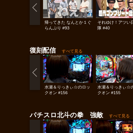
帰ってきた なんとか１ぐ
それゆけ！アツい
らんぷり #93
隊 #40
復刻配信
すべて見る
水瀬＆りっきぃ☆のロッ
水瀬＆りっきぃ☆
クオン #156
クオン #155
パチスロ北斗の拳 強敵
すべて見る