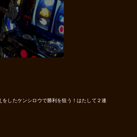
えをしたケンシロウで勝利を狙う！はたして２連