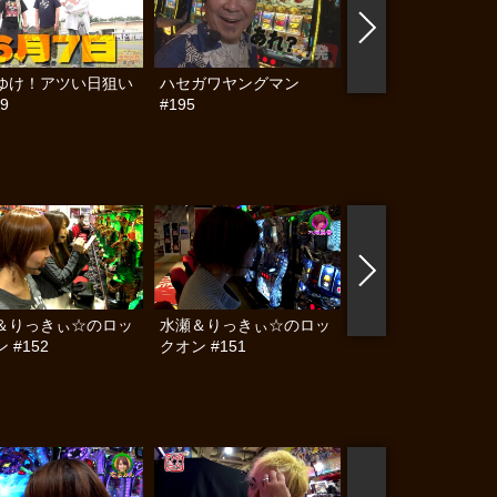
ゆけ！アツい日狙い
ハセガワヤングマン
帰ってきた なんと
9
#195
らんぷり #91
＆りっきぃ☆のロッ
水瀬＆りっきぃ☆のロッ
水瀬＆りっきぃ☆の
 #152
クオン #151
クオン #150