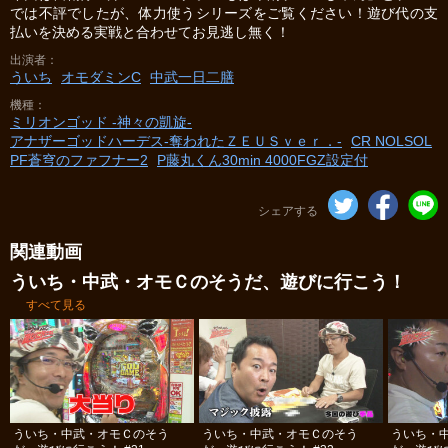
では不評でしたが、体力使うシリーズをご覧ください！遊び代の支
払いを決める実戦と合わせてお見逃し無く！
出演者
ういち
オモダミンC
中武一日二膳
機種
ミリオンゴッド -神々の凱旋-
アナザーゴッドハーデス-奪われたＺＥＵＳｖｅｒ．-
CR NOLSOL
PF蒼穹のファフナー2
P藤丸くん30min 4000FGZ設定付
シェアする
関連動画
ういち・中武・オモＣのそうだ、遊びに行こう！
すべて見る
ういち・中武・オモＣのそう
ういち・中武・オモＣのそう
ういち・