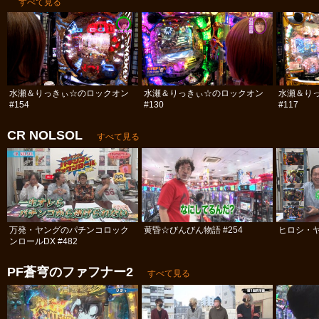
すべて見る
水瀬＆りっきぃ☆のロックオン
水瀬＆りっきぃ☆のロックオン
水瀬＆り
#154
#130
#117
CR NOLSOL
すべて見る
万発・ヤングのパチンコロック
黄昏☆びんびん物語 #254
ヒロシ・ヤ
ンロールDX #482
PF蒼穹のファフナー2
すべて見る