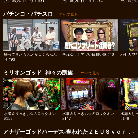
だ、遊びに行こう！ #31
だ、遊びに行こう！ #32
だ、遊びに
パチンコ・パチスロ
すべて見る
帰ってきた なんとか１ぐらんぷ
それゆけ！アツい日狙い隊 #40
ハセガワヤ
り #93
ミリオンゴッド -神々の凱旋-
すべて見る
水瀬＆りっきぃ☆のロックオン
水瀬＆りっきぃ☆のロックオン
水瀬＆り
#152
#147
#146
アナザーゴッドハーデス-奪われたＺＥＵＳｖｅｒ．-