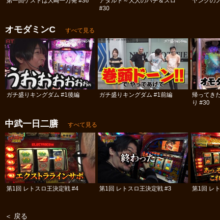
第一回ゲストは大崎一万発 #36
アダルト～大人のパチ＆スロ
ヤングのノ
#30
オモダミンC
すべて見る
ガチ盛りキングダム #1後編
ガチ盛りキングダム #1前編
帰ってき
り #30
中武一日二膳
すべて見る
第1回 レトスロ王決定戦 #4
第1回 レトスロ王決定戦 #3
第1回 レ
＜ 戻る