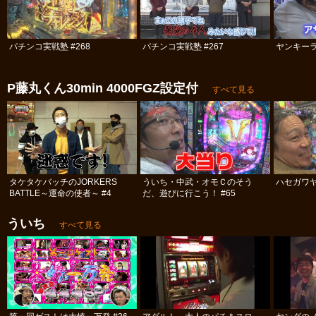
パチンコ実戦塾 #268
パチンコ実戦塾 #267
ヤンキーラ
P藤丸くん30min 4000FGZ設定付
すべて見る
タケタケバッチのJORKERS
ういち・中武・オモＣのそう
ハセガワヤ
BATTLE～運命の使者～ #4
だ、遊びに行こう！ #65
ういち
すべて見る