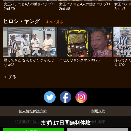
女王パチ☆と4人の働きパチプロ
女王パチ☆と4人の働きパチプロ
女王パチ
2nd #9
2nd #8
2nd #7
ヒロシ・ヤング
すべて見る
帰ってきた なんとか１ぐらんぷ
ハセガワヤングマン #196
帰ってき
り #93
り #92
＜ 戻る
個人情報保護方針
利用規約
特定商取引法上の表示
会社概要
まずは7日間無料体験