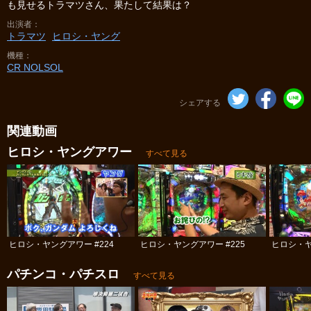
も見せるトラマツさん、果たして結果は？
出演者
トラマツ
ヒロシ・ヤング
機種
CR NOLSOL
シェアする
関連動画
ヒロシ・ヤングアワー
すべて見る
ヒロシ・ヤングアワー #224
ヒロシ・ヤングアワー #225
ヒロシ・ヤ
パチンコ・パチスロ
すべて見る