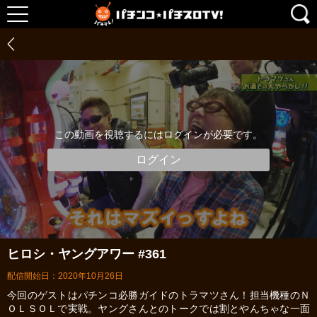
この動画を視聴するにはログインが必要です。
ログイン
ヒロシ・ヤングアワー #361
配信開始日：2020年10月26日
今回のゲストはパチンコ必勝ガイドのトラマツさん！担当機種のＮ
ＯＬＳＯＬで実戦。ヤングさんとのトークでは割とやんちゃな一面