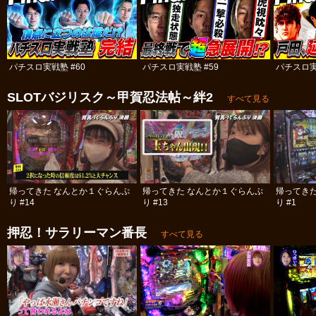
パチスロ実戦塾 #60
パチスロ実戦塾 #59
パチスロ実
SLOTバジリスク～甲賀忍法帖～絆2
すべて見る
帰ってきた なんとか１ぐらんぷ
帰ってきた なんとか１ぐらんぷ
帰ってき
り #14
り #13
り #1
押忍！サラリーマン番長
すべて見る