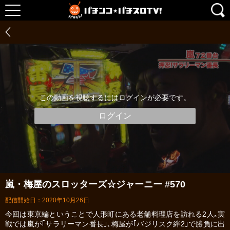
この動画を視聴するにはログインが必要です。
ログイン
嵐・梅屋のスロッターズ☆ジャーニー #570
配信開始日：2020年10月26日
今回は東京編ということで人形町にある老舗料理店を訪れる2人｡実
戦では嵐が｢サラリーマン番長｣､梅屋が｢バジリスク絆2｣で勝負に出