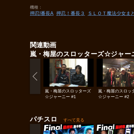
機種
押忍!番長A
押忍！番長３
ＳＬＯＴ魔法少女ま
関連動画
嵐・梅屋のスロッターズ☆ジャー
嵐・梅屋のスロッターズ
嵐・梅屋のスロッ
☆ジャーニー #1
☆ジャーニー #2
パチスロ
すべて見る