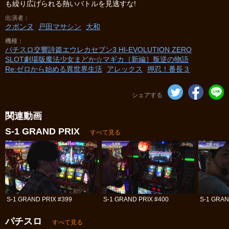
も繰り広げられる熱いバトルを見逃すな!
出演者
クボンヌ
戸田マサシン
大和
機種
パチスロ交響詩篇エウレカセブン3 HI‐EVOLUTION ZERO
SLOT劇場版魔法少女まどか☆マギカ［新編］叛逆の物語
Re:ゼロから始める異世界生活
アレックス
押忍！番長３
シェアする
関連動画
S-1 GRAND PRIX
すべて見る
S-1 GRAND PRIX #399
S-1 GRAND PRIX #400
S-1 GRAN
パチスロ
すべて見る