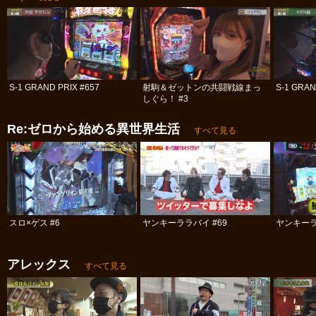
S-1 GRAND PRIX #657
射駒＆ゼットンの共闘戦線まっ
S-1 GRAN
しぐら！ #3
Re:ゼロから始める異世界生活
すべて見る
スロ×ゲス #6
ヤンキーララバイ #69
ヤンキーラ
アレックス
すべて見る