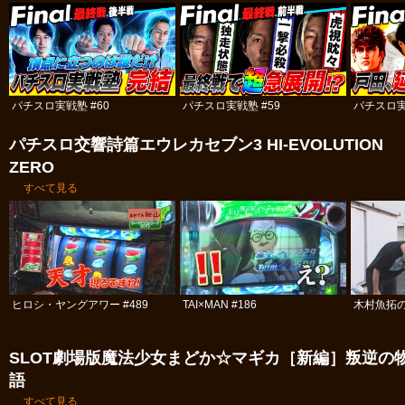
パチスロ実戦塾 #60
パチスロ実戦塾 #59
パチスロ実
パチスロ交響詩篇エウレカセブン3 HI‐EVOLUTION
ZERO
すべて見る
ヒロシ・ヤングアワー #489
TAI×MAN #186
木村魚拓の
SLOT劇場版魔法少女まどか☆マギカ［新編］叛逆の
語
すべて見る