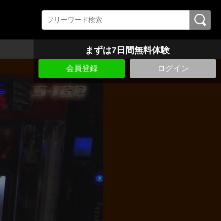
まずは7日間無料体験
会員登録
ログイン