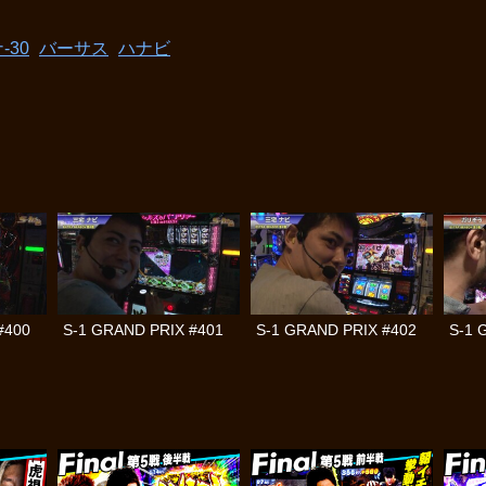
30
バーサス
ハナビ
#400
S-1 GRAND PRIX #401
S-1 GRAND PRIX #402
S-1 