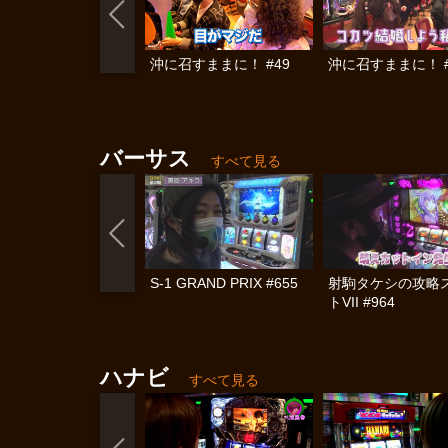
沖に召すままに！ #49
沖に召すままに！ #
バーサス
すべて見る
S-1 GRAND PRIX #655
射駒タケシの攻略
トVII #964
ハナビ
すべて見る