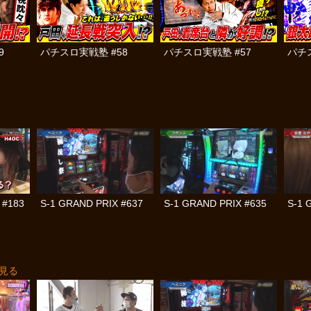
9
パチスロ実戦塾 #58
パチスロ実戦塾 #57
パチ
#183
S-1 GRAND PRIX #637
S-1 GRAND PRIX #635
S-1 
見る