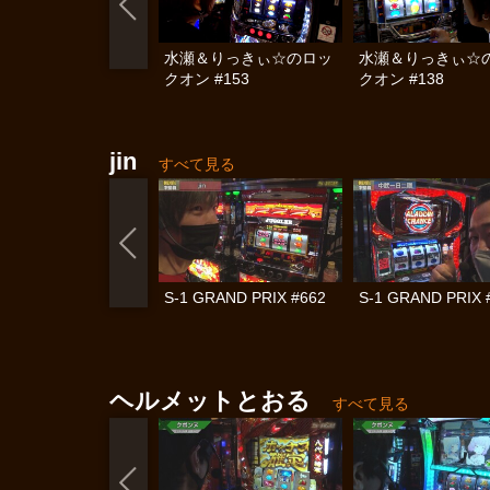
水瀬＆りっきぃ☆のロッ
水瀬＆りっきぃ☆
クオン #153
クオン #138
jin
すべて見る
S-1 GRAND PRIX #662
S-1 GRAND PRIX 
ヘルメットとおる
すべて見る