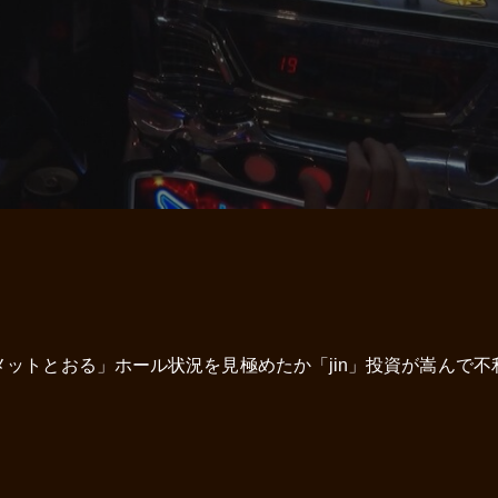
ットとおる」ホール状況を見極めたか「jin」投資が嵩んで