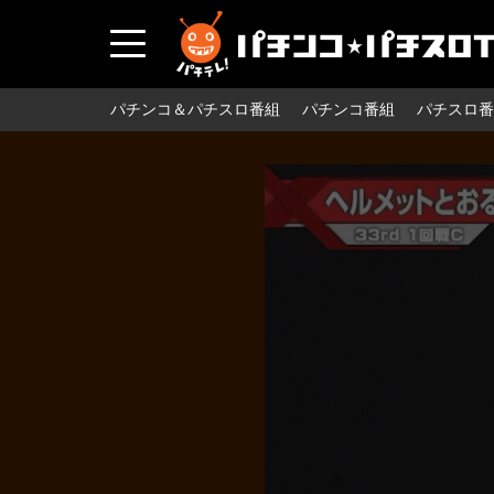
パチンコ＆パチスロ番組
パチンコ番組
パチスロ番