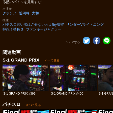
る熱いバトルを見逃すな!
出演者
クボンヌ
近間岬
大和
機種
パチスロ言い訳はさせないわよ!by壇蜜
サンダーVライトニング
押忍！番長３
ファンキージャグラー
シェアする
関連動画
S-1 GRAND PRIX
すべて見る
S-1 GRAND PRIX #399
S-1 GRAND PRIX #400
S-1 GRAN
パチスロ
すべて見る