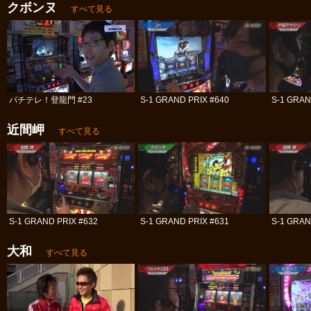
クボンヌ
すべて見る
パチテレ！登龍門 #23
S-1 GRAND PRIX #640
S-1 GRAN
近間岬
すべて見る
S-1 GRAND PRIX #632
S-1 GRAND PRIX #631
S-1 GRAN
大和
すべて見る