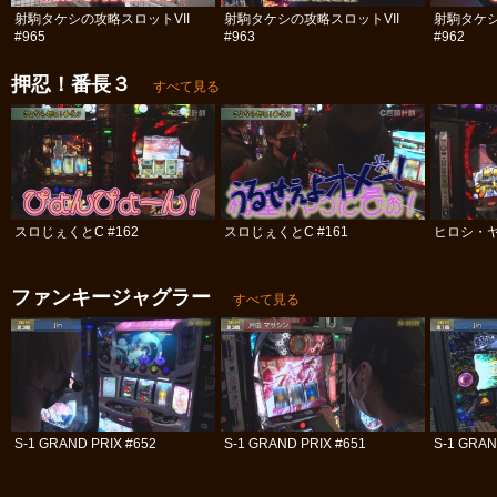
射駒タケシの攻略スロットVII
射駒タケシの攻略スロットVII
射駒タケシ
#965
#963
#962
押忍！番長３
すべて見る
スロじぇくとC #162
スロじぇくとC #161
ヒロシ・ヤ
ファンキージャグラー
すべて見る
S-1 GRAND PRIX #652
S-1 GRAND PRIX #651
S-1 GRAN