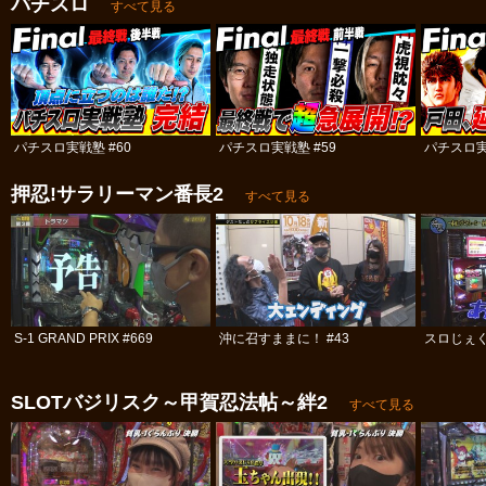
パチスロ
すべて見る
パチスロ実戦塾 #60
パチスロ実戦塾 #59
パチスロ実
押忍!サラリーマン番長2
すべて見る
S-1 GRAND PRIX #669
沖に召すままに！ #43
スロじぇくと
SLOTバジリスク～甲賀忍法帖～絆2
すべて見る