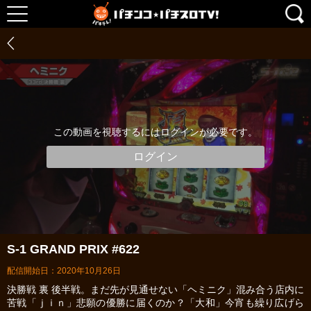
この動画を視聴するにはログインが必要です。
ログイン
S-1 GRAND PRIX #622
配信開始日：2020年10月26日
決勝戦 裏 後半戦。まだ先が見通せない「ヘミニク」混み合う店内に
苦戦「ｊｉｎ」悲願の優勝に届くのか？「大和」今宵も繰り広げら