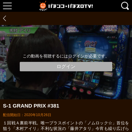
この動画を視聴するにはログインが必要です。
ログイン
S-1 GRAND PRIX #381
配信開始日：2020年10月26日
１回戦Ａ裏前半戦。唯一プラスポイントの「ノムロック☆」首位を
狙う「木村アイリ」不利な状況の「藤井アタリ」今宵も繰り広げら