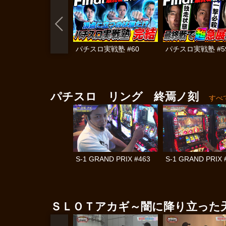
パチスロ実戦塾 #60
パチスロ実戦塾 #5
パチスロ リング 終焉ノ刻
すべ
S-1 GRAND PRIX #463
S-1 GRAND PRIX 
ＳＬＯＴアカギ～闇に降り立った