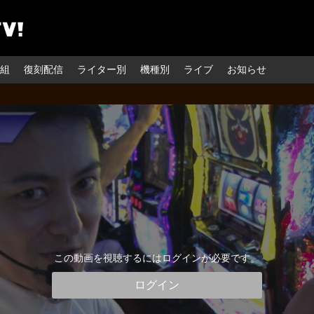
組
復刻配信
ライター別
機種別
ライブ
お知らせ
この動画を視聴するにはログインが必要です。
ログイン