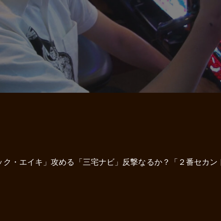
ック・エイキ」攻める「三宅ナビ」反撃なるか？「２番セカン