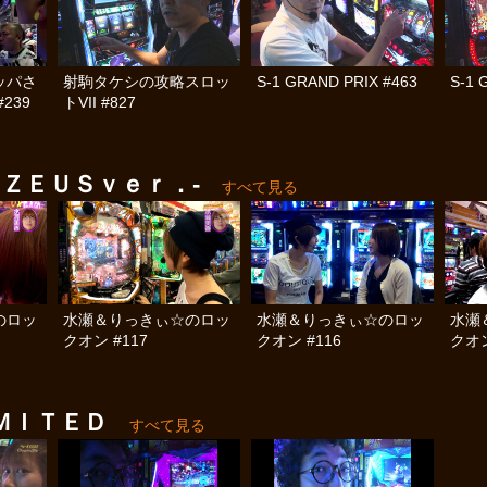
ッパさ
射駒タケシの攻略スロッ
S-1 GRAND PRIX #463
S-1 
239
トVII #827
ＺＥＵＳｖｅｒ．-
すべて見る
のロッ
水瀬＆りっきぃ☆のロッ
水瀬＆りっきぃ☆のロッ
水瀬
クオン #117
クオン #116
クオン
ＭＩＴＥＤ
すべて見る