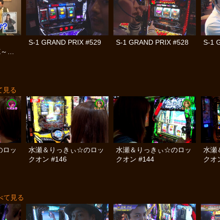
S-1 GRAND PRIX #529
S-1 GRAND PRIX #528
S-1 
LE～運
て見る
のロッ
水瀬＆りっきぃ☆のロッ
水瀬＆りっきぃ☆のロッ
水瀬
クオン #146
クオン #144
クオン
べて見る