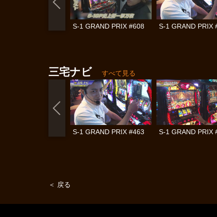
S-1 GRAND PRIX #608
S-1 GRAND PRIX 
三宅ナビ
すべて見る
S-1 GRAND PRIX #463
S-1 GRAND PRIX 
＜ 戻る