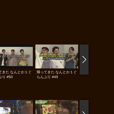
てきた なんとか１ぐ
帰ってきた なんとか１ぐ
帰ってきた なんと
り #50
らんぷり #49
らんぷり #48