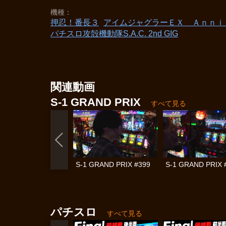
機種
押忍！番長３
アイムジャグラーＥＸ Ａｎｎｉ
パチスロ攻殻機動隊S.A.C. 2nd GIG
関連動画
S-1 GRAND PRIX
すべて見る
S-1 GRAND PRIX #399
S-1 GRAND PRIX 
パチスロ
すべて見る