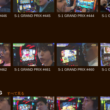
#446
S-1 GRAND PRIX #445
S-1 GRAND PRIX #444
S-1 
#462
S-1 GRAND PRIX #461
S-1 GRAND PRIX #460
S-1 
G
すべて見る