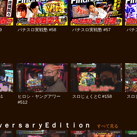
9
パチスロ実戦塾 #58
パチスロ実戦塾 #57
パチ
1
ヒロシ・ヤングアワー
スロじぇくとC #158
スロじ
#512
ｖｅｒｓａｒｙＥｄｉｔｉｏｎ
すべて見る