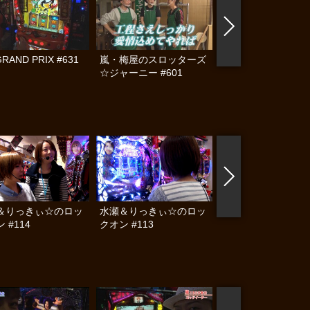
GRAND PRIX #631
嵐・梅屋のスロッターズ
S-1 GRAND PRIX #
☆ジャーニー #601
＆りっきぃ☆のロッ
水瀬＆りっきぃ☆のロッ
射駒タケシの攻略ス
 #114
クオン #113
トⅦグランドフィナ
レ!! 感謝の超特大号!!
編