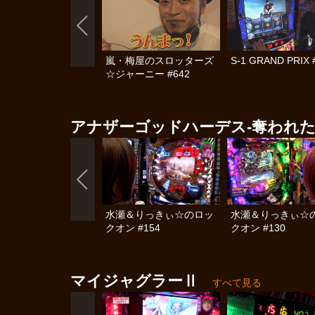
嵐・梅屋のスロッターズ
S-1 GRAND PRIX 
☆ジャーニー #642
アナザーゴッドハーデス-奪われた
水瀬＆りっきぃ☆のロッ
水瀬＆りっきぃ☆
クオン #154
クオン #130
マイジャグラーⅡ
すべて見る