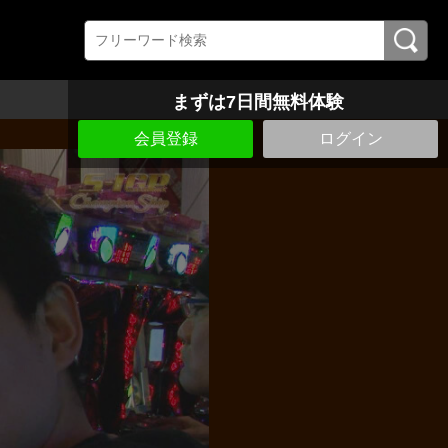
まずは7日間無料体験
会員登録
ログイン