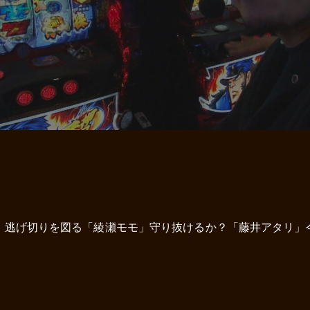
」逃げ切りを図る「綾瀬モモ」守り抜けるか？「藤井アタリ」