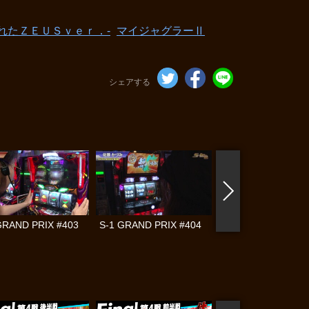
れたＺＥＵＳｖｅｒ．-
マイジャグラーⅡ
シェアする
GRAND PRIX #403
S-1 GRAND PRIX #404
S-1 GRAND PRIX #