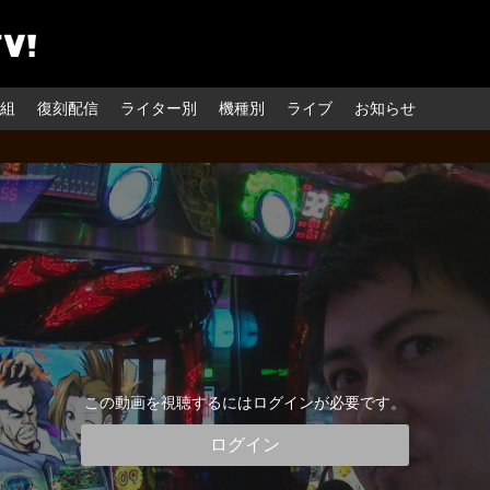
組
復刻配信
ライター別
機種別
ライブ
お知らせ
この動画を視聴するにはログインが必要です。
ログイン