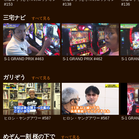
#153
#138
#136
三宅ナビ
すべて見る
S-1 GRAND PRIX #463
S-1 GRAND PRIX #462
S-1 GRAN
ガリぞう
すべて見る
ヒロシ・ヤングアワー #587
ヒロシ・ヤングアワー #567
S-1 GRAN
めぞん一刻 桜の下で
すべて見る