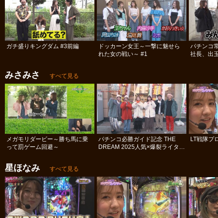
ガチ盛りキングダム #3前編
ドッカーン女王～一撃に魅せら
パチンコ
れた女の戦い～ #1
社長、出
#12
みさみさ
すべて見る
メガモリダービー～勝ち馬に乗
パチンコ必勝ガイド記念 THE
LT戦隊プ
って罰ゲーム回避～
DREAM 2025人気×爆裂ライター
決定戦 #1
星ほなみ
すべて見る