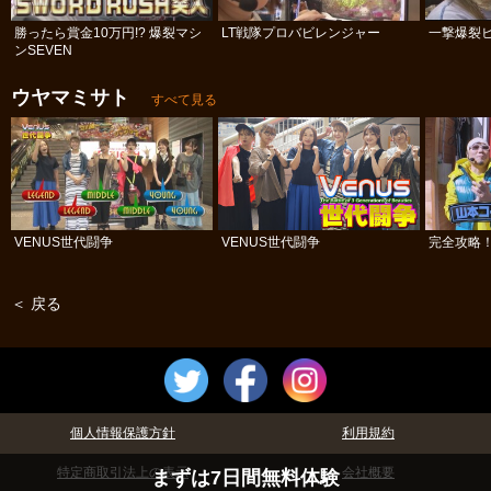
勝ったら賞金10万円!? 爆裂マシ
LT戦隊プロバビレンジャー
一撃爆裂ヒ
ンSEVEN
ウヤマミサト
すべて見る
VENUS世代闘争
VENUS世代闘争
完全攻略！ 
＜ 戻る
個人情報保護方針
利用規約
特定商取引法上の表示
会社概要
まずは7日間無料体験