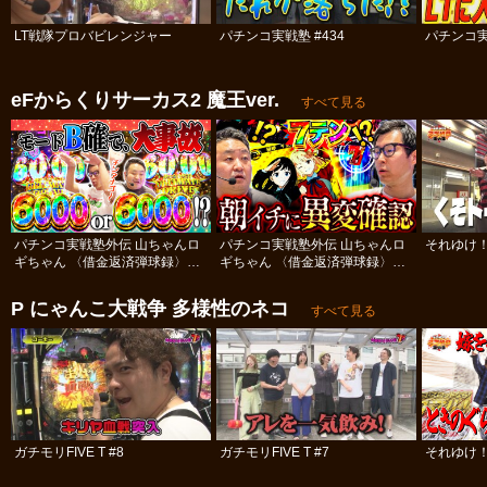
LT戦隊プロバビレンジャー
パチンコ実戦塾 #434
パチンコ実
eFからくりサーカス2 魔王ver.
すべて見る
パチンコ実戦塾外伝 山ちゃんロ
パチンコ実戦塾外伝 山ちゃんロ
それゆけ！
ギちゃん 〈借金返済弾球録〉
ギちゃん 〈借金返済弾球録〉
#110
#109
P にゃんこ大戦争 多様性のネコ
すべて見る
ガチモリFIVE T #8
ガチモリFIVE T #7
それゆけ！