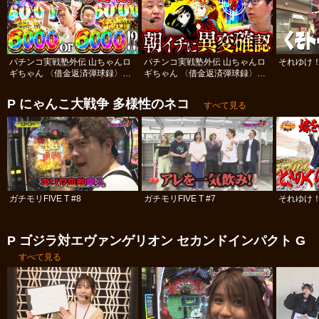
パチンコ実戦塾外伝 山ちゃんロ
パチンコ実戦塾外伝 山ちゃんロ
それゆけ！
ギちゃん 〈借金返済弾球録〉
ギちゃん 〈借金返済弾球録〉
#110
#109
P にゃんこ大戦争 多様性のネコ
すべて見る
ガチモリFIVE T #8
ガチモリFIVE T #7
それゆけ！
P ゴジラ対エヴァンゲリオン セカンドインパクト G
すべて見る