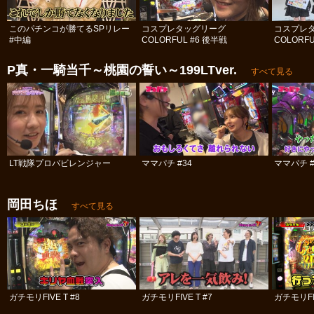
このパチンコが勝てるSPリレー
コスプレタッグリーグ
コスプレ
#中編
COLORFUL #6 後半戦
COLORFU
P真・一騎当千～桃園の誓い～199LTver.
すべて見る
LT戦隊プロバビレンジャー
ママパチ #34
ママパチ #
岡田ちほ
すべて見る
ガチモリFIVE T #8
ガチモリFIVE T #7
ガチモリFIV