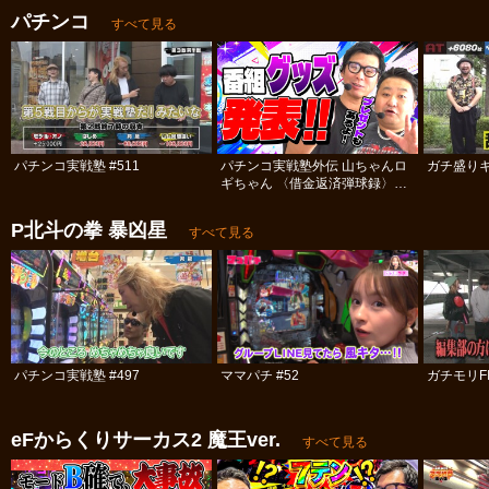
パチンコ
すべて見る
パチンコ実戦塾 #511
パチンコ実戦塾外伝 山ちゃんロ
ガチ盛りキ
ギちゃん 〈借金返済弾球録〉
#113
P北斗の拳 暴凶星
すべて見る
パチンコ実戦塾 #497
ママパチ #52
ガチモリFIV
eFからくりサーカス2 魔王ver.
すべて見る