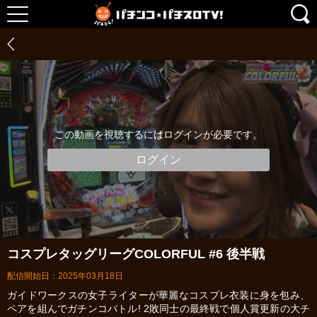
この動画を視聴するにはログインが必要です。
ログイン
コスプレタッグリーグCOLORFUL #6 後半戦
配信開始日：2025年03月18日
ガイドワークスの女子ライターが華麗なコスプレ衣装に身を包み、
ペアを組んでガチンコバトル! 2敗同士の最終戦で個人賞更新の大チ