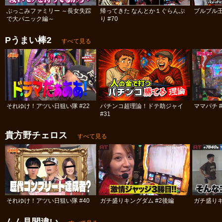
ぶっこみファミリー ～長女失踪
帰ってきた なんとか１ぐらんぷ
ブルブル
で大パニック編～
り #70
Pうまい棒2
すべて見る
それゆけ！アツい日狙い隊 #22
パチンコ超理論！ドテ助ジャイ
ママパチ #
#31
貴方野チェロス
すべて見る
それゆけ！アツい日狙い隊 #40
ガチ盛りキングダム #2後編
ガチ盛りキ