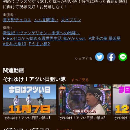
初めてプラスで折り返した我らが狙い隊！待ちに待った番組初勝利
に向けて視界良好！お見逃しなく！！
出演者
貴方野チェロス
ムム見間違い
大水プリン
機種
新世紀エヴァンゲリオン～未来への咆哮～
P Re:ゼロから始める異世界生活 鬼がかりver.
P北斗の拳 暴凶星
e北斗の拳10
Pうまい棒2
シェアする
関連動画
それゆけ！アツい日狙い隊
すべて見る
それゆけ！アツい日狙い隊 #1
それゆけ！アツい日狙い隊 #2
それゆけ！