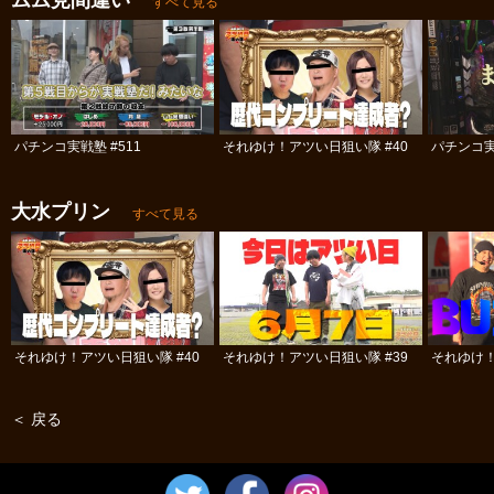
ムム見間違い
すべて見る
パチンコ実戦塾 #511
それゆけ！アツい日狙い隊 #40
パチンコ実
大水プリン
すべて見る
それゆけ！アツい日狙い隊 #40
それゆけ！アツい日狙い隊 #39
それゆけ！
＜ 戻る