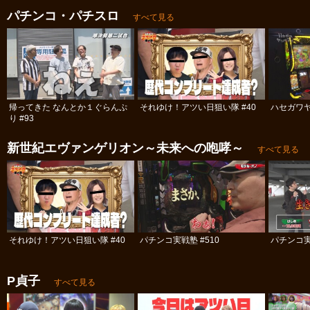
パチンコ・パチスロ
すべて見る
帰ってきた なんとか１ぐらんぷ
それゆけ！アツい日狙い隊 #40
ハセガワヤ
り #93
新世紀エヴァンゲリオン～未来への咆哮～
すべて見る
それゆけ！アツい日狙い隊 #40
パチンコ実戦塾 #510
パチンコ実
P貞子
すべて見る