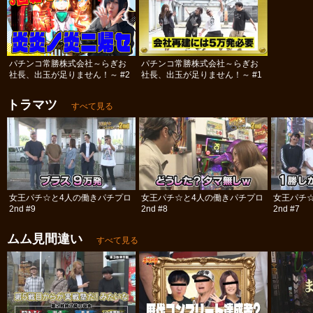
パチンコ常勝株式会社～らぎお
パチンコ常勝株式会社～らぎお
社長、出玉が足りません！～ #2
社長、出玉が足りません！～ #1
トラマツ
すべて見る
女王パチ☆と4人の働きパチプロ
女王パチ☆と4人の働きパチプロ
女王パチ
2nd #9
2nd #8
2nd #7
ムム見間違い
すべて見る