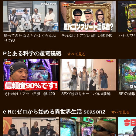
帰ってきた なんとか１ぐらんぷ
それゆけ！アツい日狙い隊 #40
ハセガワヤ
り #93
Pとある科学の超電磁砲
すべて見る
それゆけ！アツい日狙い隊 #20
SEXY総取りカーニバル #前編
SEXY総
e Re:ゼロから始める異世界生活 season2
すべて見る