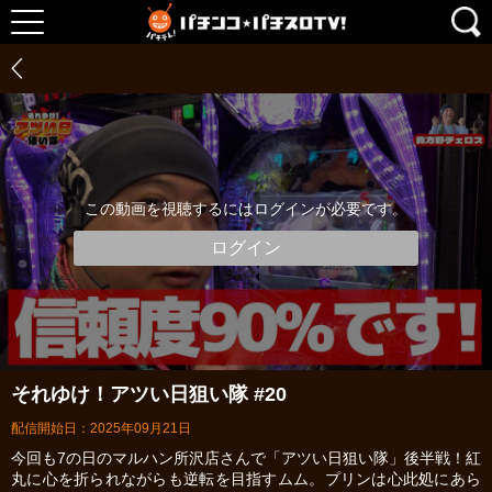
この動画を視聴するにはログインが必要です。
ログイン
それゆけ！アツい日狙い隊 #20
配信開始日：2025年09月21日
今回も7の日のマルハン所沢店さんで「アツい日狙い隊」後半戦！紅
丸に心を折られながらも逆転を目指すムム。プリンは心此処にあら