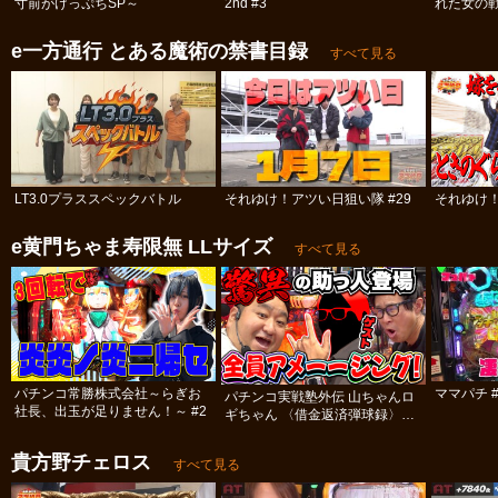
寸前がけっぷちSP～
2nd #3
れた女の戦
e一方通行 とある魔術の禁書目録
すべて見る
LT3.0プラススペックバトル
それゆけ！アツい日狙い隊 #29
それゆけ！
e黄門ちゃま寿限無 LLサイズ
すべて見る
パチンコ常勝株式会社～らぎお
ママパチ #
パチンコ実戦塾外伝 山ちゃんロ
社長、出玉が足りません！～ #2
ギちゃん 〈借金返済弾球録〉
#71
貴方野チェロス
すべて見る