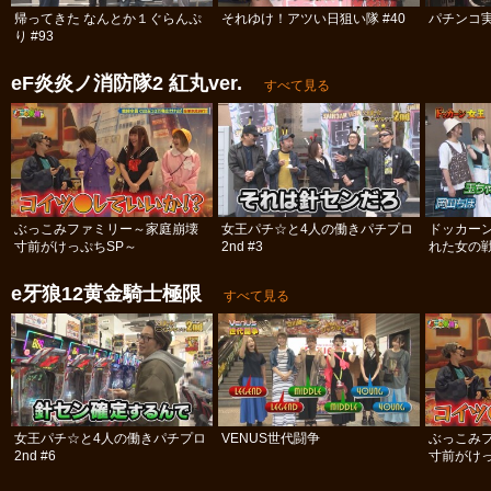
帰ってきた なんとか１ぐらんぷ
それゆけ！アツい日狙い隊 #40
パチンコ実
り #93
eF炎炎ノ消防隊2 紅丸ver.
すべて見る
ぶっこみファミリー～家庭崩壊
女王パチ☆と4人の働きパチプロ
ドッカー
寸前がけっぷちSP～
2nd #3
れた女の戦
e牙狼12黄金騎士極限
すべて見る
女王パチ☆と4人の働きパチプロ
VENUS世代闘争
ぶっこみ
2nd #6
寸前がけっ