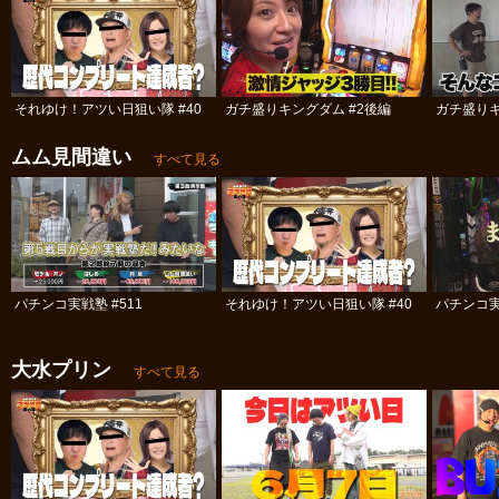
それゆけ！アツい日狙い隊 #40
ガチ盛りキングダム #2後編
ガチ盛りキ
ムム見間違い
すべて見る
パチンコ実戦塾 #511
それゆけ！アツい日狙い隊 #40
パチンコ実
大水プリン
すべて見る