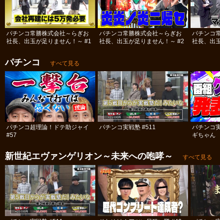
パチンコ常勝株式会社～らぎお
パチンコ常勝株式会社～らぎお
パチンコ
社長、出玉が足りません！～ #1
社長、出玉が足りません！～ #2
社長、出玉
パチンコ
すべて見る
パチンコ超理論！ドテ助ジャイ
パチンコ実戦塾 #511
パチンコ
#57
ギちゃん 
#113
新世紀エヴァンゲリオン～未来への咆哮～
すべて見る