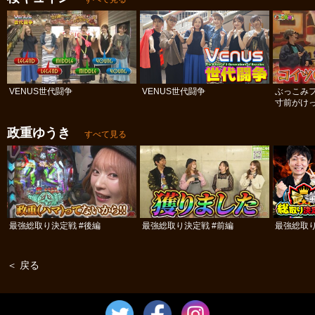
VENUS世代闘争
VENUS世代闘争
ぶっこみ
寸前がけっ
政重ゆうき
すべて見る
最強総取り決定戦 #後編
最強総取り決定戦 #前編
最強総取
＜ 戻る