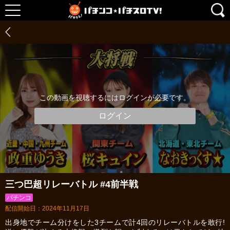
この動画を視聴するにはログインが必要です。
ログイン
三つ巴超リレーバトル #4前半戦
パチンコ
配信開始日：2024年11月17日
出身地でチーム分けをした3チームで計4回のリレーバトルを敢行!