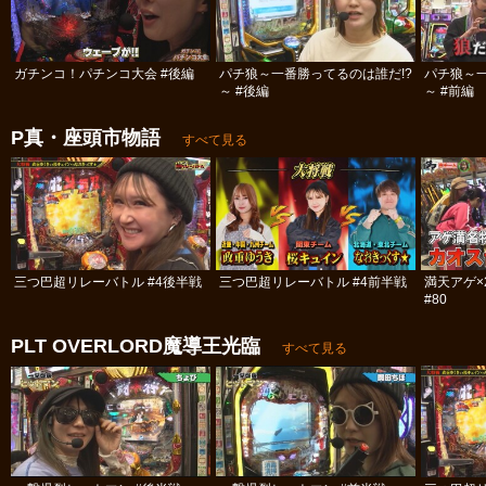
ガチンコ！パチンコ大会 #後編
パチ狼～一番勝ってるのは誰だ!?
パチ狼～一
～ #後編
～ #前編
P真・座頭市物語
すべて見る
三つ巴超リレーバトル #4後半戦
三つ巴超リレーバトル #4前半戦
満天アゲ×
#80
PLT OVERLORD魔導王光臨
すべて見る