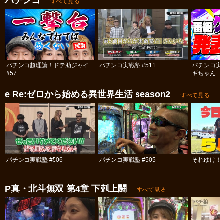
パチンコ
すべて見る
パチンコ超理論！ドテ助ジャイ
パチンコ実戦塾 #511
パチンコ
#57
ギちゃん 
#113
e Re:ゼロから始める異世界生活 season2
すべて見る
パチンコ実戦塾 #506
パチンコ実戦塾 #505
それゆけ！
P真・北斗無双 第4章 下剋上闘
すべて見る