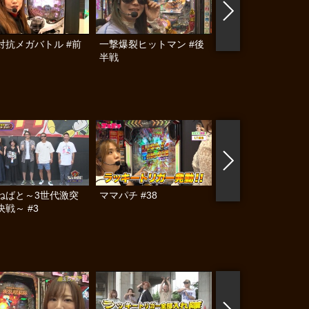
対抗メガバトル #前
一撃爆裂ヒットマン #後
一撃爆裂ヒットマン
半戦
半戦
ねばと～3世代激突
ママパチ #38
No.1ガチ女バトル
戦～ #3