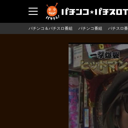
パチンコ＆パチスロ番組
パチンコ番組
パチスロ番