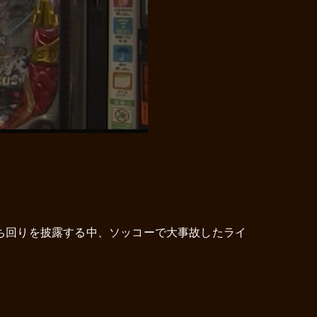
ち回りを披露する中、ソッコーで大事故したライ