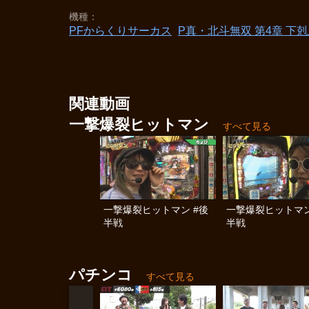
機種
PFからくりサーカス
P真・北斗無双 第4章 下
関連動画
一撃爆裂ヒットマン
すべて見る
一撃爆裂ヒットマン #後
一撃爆裂ヒットマン
半戦
半戦
パチンコ
すべて見る