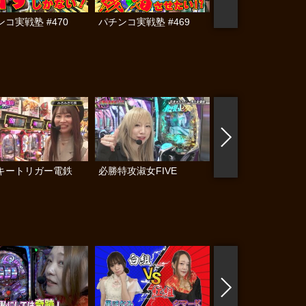
コ実戦塾 #470
パチンコ実戦塾 #469
パチンコ実戦塾 #46
キートリガー電鉄
必勝特攻淑女FIVE
パチ狼～一番勝って
は誰だ!?～ #後編