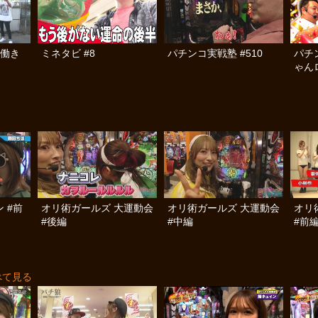
の働き
ミネタビ #8
パチンコ実戦塾 #510
パチ
ゃん
済弾球
 #前
オリ術ガールズ 大運動会
オリ術ガールズ 大運動会
オリ
#後編
#中編
#前
べて見る