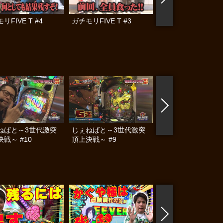
リFIVE T #4
ガチモリFIVE T #3
ガチモリFIVE T #2
ねばと～3世代激突
じぇねばと～3世代激突
GACHI×ガチ #8
戦～ #10
頂上決戦～ #9