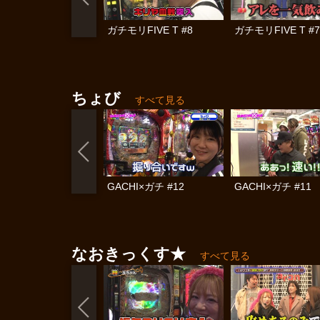
ガチモリFIVE T #8
ガチモリFIVE T #7
ちょび
すべて見る
GACHI×ガチ #12
GACHI×ガチ #11
なおきっくす★
すべて見る