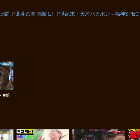
剋上闘
P北斗の拳 強敵 LT
P世紀末・天才バカボン～福神SPEC
 #前