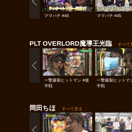
ママパチ #46
ママパチ #45
PLT OVERLORD魔導王光臨
すべて
一撃爆裂ヒットマン #後
一撃爆裂ヒットマン
半戦
半戦
岡田ちほ
すべて見る