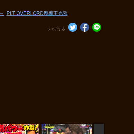
～
PLT OVERLORD魔導王光臨
シェアする