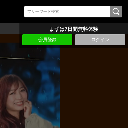
まずは7日間無料体験
会員登録
ログイン