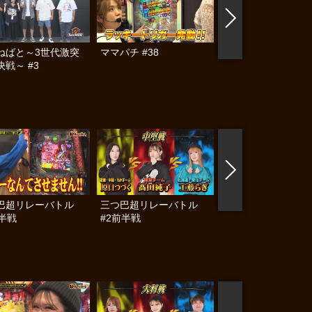
ねばと～3世代激突
ママパチ #38
No.1ガチ女バトル
戦～ #3
巴超リレーバトル
三つ巴超リレーバトル
Girlsタッグリーグ 
後半戦
#2前半戦
ハイスクールII #5