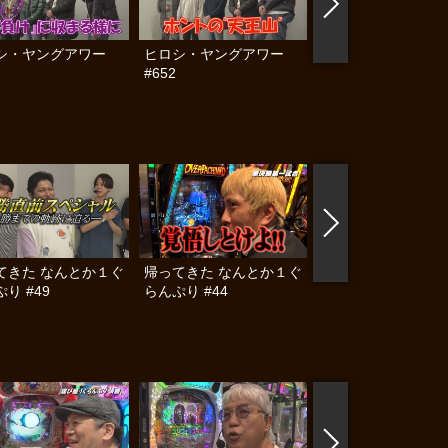
シ・ヤングアワー
ヒロシ・ヤングアワー
おっさんのおっさん
#652
るおっさんのための
ぱちんこ大会inマル
川越店 #後編
てきた なんとか１ぐ
帰ってきた なんとか１ぐ
帰ってきた なんと
り #49
らんぷり #44
らんぷり #43