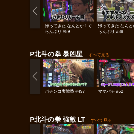
帰ってきた なんとか１ぐ
帰ってきた なんと
らんぷり #89
らんぷり #88
P北斗の拳 暴凶星
すべて見る
パチンコ実戦塾 #497
ママパチ #52
P北斗の拳 強敵 LT
すべて見る