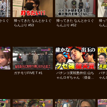
か１ぐ
帰ってきた なんとか１ぐ
帰ってきた なんとか１ぐ
帰っ
らんぷり #53
らんぷり #52
らんぷ
ガチモリFIVE T #1
パチンコ実戦塾外伝 山ち
パチ
ゃんロギちゃん 〈借金返
ゃん
済弾球録〉 #96
済弾球