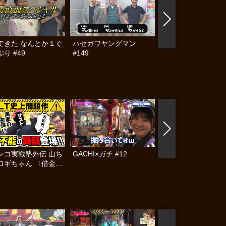
てきた なんとか１ぐ
ハセガワヤングマン
帰ってきた なんと
り #49
#149
らんぷり #44
ンコ実戦塾外伝 山ち
GACHI×ガチ #12
GACHI×ガチ #11
ロギちゃん 〈借金返
録〉 #95