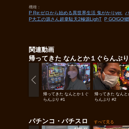
機種
P Re:ゼロから始める異世界生活 鬼がかりver.
P大工の源さん超韋駄天2極源LighT
P GO!GO!
関連動画
帰ってきた なんとか１ぐらんぷ
帰ってきた なんとか１ぐ
帰ってきた なんと
らんぷり #1
らんぷり #2
パチンコ・パチスロ
すべて見る