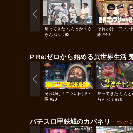
帰ってきた なんとか１ぐ
それゆけ！アツい
らんぷり #93
隊 #40
P Re:ゼロから始める異世界生活 鬼
それゆけ！アツい日狙い
帰ってきた なんと
隊 #28
らんぷり #78
パチスロ甲鉄城のカバネリ
すべて