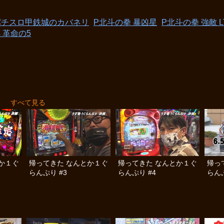
パチスロ甲鉄城のカバネリ
P北斗の拳 暴凶星
P北斗の拳 強敵 L
郷 革命の5
り
すべて見る
か１ぐ
帰ってきた なんとか１ぐ
帰ってきた なんとか１ぐ
帰っ
らんぷり #3
らんぷり #4
らんぷ