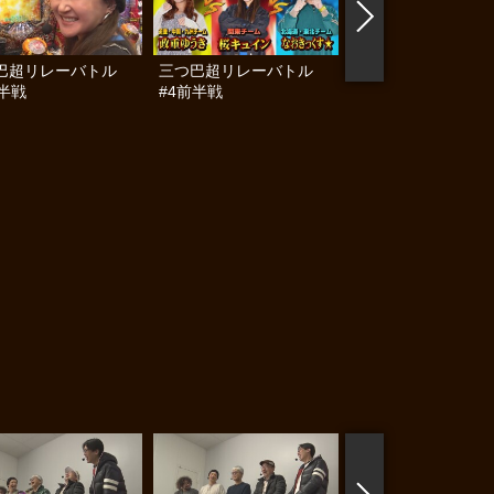
巴超リレーバトル
三つ巴超リレーバトル
Girlsタッグリーグ 
後半戦
#4前半戦
ハイスクールII #7