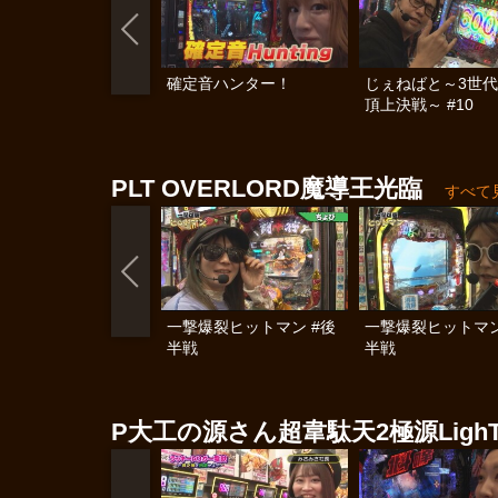
確定音ハンター！
じぇねばと～3世
頂上決戦～ #10
PLT OVERLORD魔導王光臨
すべて
一撃爆裂ヒットマン #後
一撃爆裂ヒットマン
半戦
半戦
P大工の源さん超韋駄天2極源Ligh