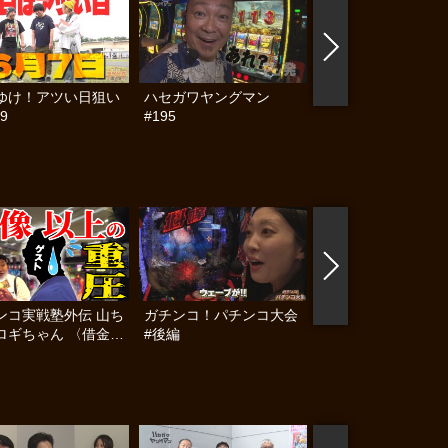
ゆけ！アツい日狙い
ハセガワヤングマン
帰ってきた なんと
9
#195
らんぷり #91
ンコ実戦塾外伝 山ち
ガチンコ！パチンコ大会
女王パチ☆と4人の
ロギちゃん 〈借金返
#後編
パチプロ #6
録〉 #55