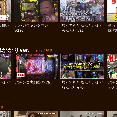
日狙い
ハセガワヤングマン
帰ってきた なんとか１ぐ
それ
#196
らんぷり #92
隊 #3
がかりver.
すべて見る
か１ぐ
パチンコ実戦塾 #475
帰ってきた なんとか１ぐ
パチ
らんぷり #70
ゃん
済弾球
見る