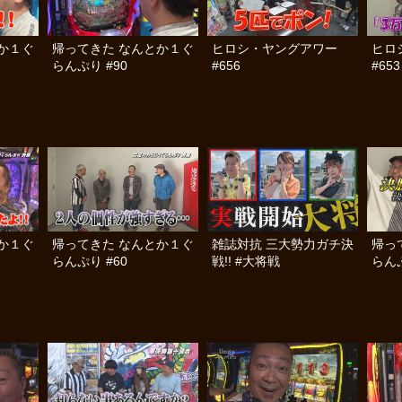
か１ぐ
帰ってきた なんとか１ぐ
ヒロシ・ヤングアワー
ヒロ
らんぷり #90
#656
#653
か１ぐ
帰ってきた なんとか１ぐ
雑誌対抗 三大勢力ガチ決
帰っ
らんぷり #60
戦!! #大将戦
らんぷ