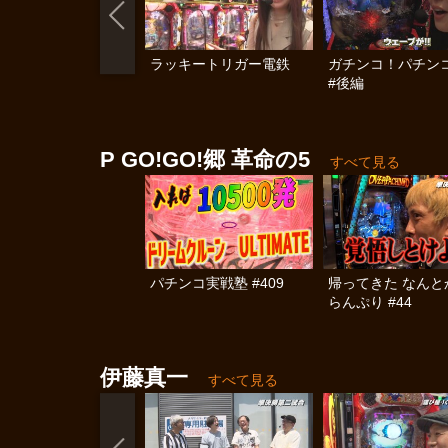
ラッキートリガー電鉄
ガチンコ！パチン
#後編
P GO!GO!郷 革命の5
すべて見る
パチンコ実戦塾 #409
帰ってきた なんと
らんぷり #44
伊藤真一
すべて見る