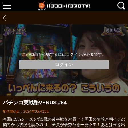
この動画を視聴するにはログインが必要です。
ログイン
パチンコ実戦塾VENUS #54
配信開始日：2024年05月25日
今回は5thシーズン第3戦の後半戦をお届け！岡田の情報と朝イチの
傾向から状況を読み取り、全員が優秀台を一発ツモ！あとは玉を出