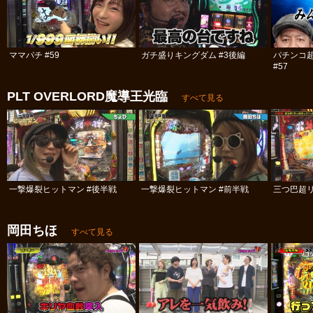
ママパチ #59
ガチ盛りキングダム #3後編
パチンコ
#57
PLT OVERLORD魔導王光臨
すべて見る
一撃爆裂ヒットマン #後半戦
一撃爆裂ヒットマン #前半戦
岡田ちほ
すべて見る